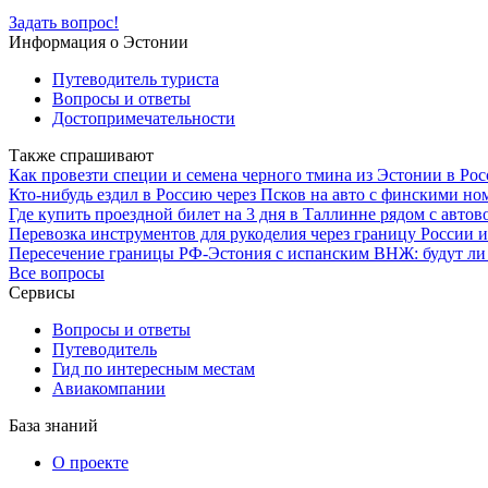
Задать вопрос!
Информация о Эстонии
Путеводитель туриста
Вопросы и ответы
Достопримечательности
Также спрашивают
Как провезти специи и семена черного тмина из Эстонии в Рос
Кто-нибудь ездил в Россию через Псков на авто с финскими ном
Где купить проездной билет на 3 дня в Таллинне рядом с авт
Перевозка инструментов для рукоделия через границу России 
Пересечение границы РФ-Эстония с испанским ВНЖ: будут ли
Все вопросы
Сервисы
Вопросы и ответы
Путеводитель
Гид по интересным местам
Авиакомпании
База знаний
О проекте