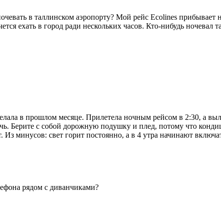
очевать в таллинском аэропорту? Мой рейс Ecolines прибывает н
очется ехать в город ради нескольких часов. Кто-нибудь ночевал 
делала в прошлом месяце. Прилетела ночным рейсом в 2:30, а выл
ь. Берите с собой дорожную подушку и плед, потому что конди
т. Из минусов: свет горит постоянно, а в 4 утра начинают включ
елефона рядом с диванчиками?