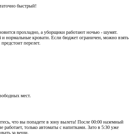
статочно быстрый!
ановится прохладно, а уборщики работают ночью - шумят.
i-Fi и нормальные кровати. Если бюджет ограничен, можно взять
 предстоит перелет.
свободных мест.
тесь, что вы попадете в зону вылета! После 00:00 наземный
 работает, только автоматы с напитками. Зато в 5:30 уже
ивать за вещи.