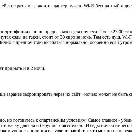
пейские разъемы, так что адаптер нужен. Wi-Fi бесплатный и до
опорт официально не предназначен для ночлега. После 23:00 ст
нутах езды на такси, стоит от 30 евро за ночь. Там есть душ, W
. Лично я предпочитаю выспаться нормально, особенно если утром
т прибыть и в 2 ночи.
ше заранее забронировать через их сайт - ночью может не быть 
, но готовьтесь к спартанским условиям. Самое главное - убеди
те маску для сна и беруши - обязательно. Из еды ночью ничего не
оком уровне - полиция регулярно patrol, так что можно не переж