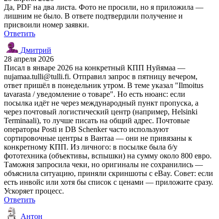
Да, PDF на два листа. Фото не просили, но я приложила —
лишним не было. В ответе подтвердили получение и
присвоили номер заявки.
Ответить
Дмитрий
28 апреля 2026
Писал в январе 2026 на конкретный КПП Нуйямаа —
nujamaa.tulli@tulli.fi. Отправил запрос в пятницу вечером,
ответ пришёл в понедельник утром. В теме указал "Ilmoitus
tavarasta / уведомление о товаре". Но есть нюанс: если
посылка идёт не через международный пункт пропуска, а
через почтовый логистический центр (например, Helsinki
Terminaali), то лучше писать на общий адрес. Почтовые
операторы Posti и DB Schenker часто используют
сортировочные центры в Вантаа — они не привязаны к
конкретному КПП. Из личного: в посылке была б/у
фототехника (объективы, вспышки) на сумму около 800 евро.
Таможня запросила чеки, но оригиналы не сохранились —
объяснила ситуацию, приняли скриншоты с eBay. Совет: если
есть инвойс или хотя бы список с ценами — приложите сразу.
Ускоряет процесс.
Ответить
Антон