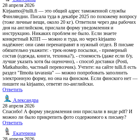
28 апреля 2026
Kirjaamo@tulli.fi — это общий адрес таможенной службы
Финляндии. Писала туда в декабре 2025 по похожему вопросу
(тоже личные вещи, около 20 кг). Ответили через два рабочих
дня на английском, прислали форму уведомления и
инструкцию. Никаких проблем не было. Если знаете
конкретный КПП — можно и туда, но через kirjaamo
надёжнее: они сами перенаправят в нужный отдел. В письме
обязательно укажите: - трек-номер посылки, - примерный
состав (одежда, книги, техника?), - стоимость (даже если б/у,
лучше указать хотя бы оценочно), - способ доставки (Posti,
Matkahuolto, частный перевозчик). Учтите: на сайте tulli.fi есть
раздел "Ilmoita tavarasta" — можно попробовать заполнить
электронную форму, но она на финском. Если финского нет —
пишите на kirjaamo, ответят по-английски.
Ответить
Александра
28 апреля 2026
Спасибо! А форму уведомления они прислали в виде pdf? И
можно ли было прикрепить фото содержимого к письму?
Ответить
Екатерина
28 апреля 2026