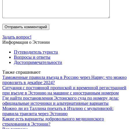
Задать вопрос!
Информация о Эстонии
Путеводитель туриста
Вопросы и ответы
Достопримечательности
Также спрашивают
Таможенные правила въезда в Россию через Нарву: что можно
провозить в декабре 2024?
Ситуация с постоянной пропиской и временной регистрацией
при въезде в Эстонию на машине с иностранным номером
Где найти постановления Эстонского суда по номеру дела:
официальные источники и альтернативные варианты
Можно ли из Таллина поехать в Италию с мультивизой:
правила транзита через Эстонию
Какие есть варианты добровольного медицинского
страхования в Эстонии?