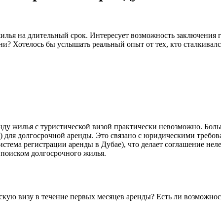
лья на длительный срок. Интересует возможность заключения г
и? Хотелось бы услышать реальный опыт от тех, кто сталкивалс
нду жилья с туристической визой практически невозможно. Боль
D) для долгосрочной аренды. Это связано с юридическими требова
я система регистрации аренды в Дубае), что делает соглашение 
я поиском долгосрочного жилья.
скую визу в течение первых месяцев аренды? Есть ли возможност