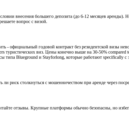
овии внесения большего депозита (до 6-12 месяцев аренды). Но
решаете вопрос с визой.
ить - официальный годовой контракт без резидентской визы нево
ers туристических виз. Цены конечно выше на 30-50% compared to
типа Blueground и Stayforlong, которые работают specifically с э
ь ли риск столкнуться с мошенничеством при аренде через поср
тайте отзывы. Крупные платформы обычно безопасны, но избегай