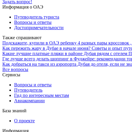
Задать вопрос!
Информация о ОАЭ
Путеводитель туриста
Вопросы и ответы
Достопримечательности
Также спрашивают
Подскажите, купили в ОАЭ ребенку 4 разных пары кроссовок , т
Как пережить жару в Дубае в начале июня? Советы и опыт пу
Какие лучшие платные пляжи в районе Дубая рядом с отелем П
Где лучше всего делать шоппинг в Фуджейре: рекомендации т
Как добраться на такси из аэропорта Дубая до отеля, если не з
Все вопросы
Сервисы
Вопросы и ответы
Путеводитель
Гид по интересным местам
Авиакомпании
База знаний
О проекте
Информация