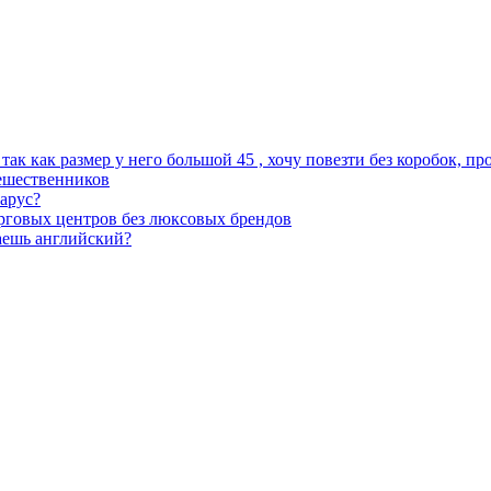
ак как размер у него большой 45 , хочу повезти без коробок, пр
тешественников
арус?
орговых центров без люксовых брендов
наешь английский?