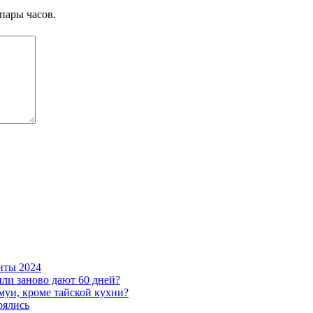
пары часов.
нты 2024
или заново дают 60 дней?
муи, кроме тайской кухни?
рялись