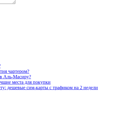
?
тия чартером?
 в Аль-Масиру?
учшие места для покупки
ту: дешевые сим-карты с трафиком на 2 недели