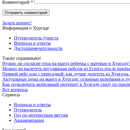
Комментарий
*
Задать вопрос!
Информация о Хургаде
Путеводитель туриста
Вопросы и ответы
Достопримечательности
Также спрашивают
Нужно ли согласие отца на выезд ребенка с матерью в Хургаду
Можно ли вылететь регулярным рейсом из Египта после прибы
Прямой рейс или с пересадкой: как лучше долететь из Хургады
Актуальные цены на манго в Хургаде: сезонные колебания и л
Как подключить мобильный интернет в Хургаде сразу по приле
Все вопросы
Сервисы
Вопросы и ответы
Путеводитель
Гид по интересным местам
Авиакомпании