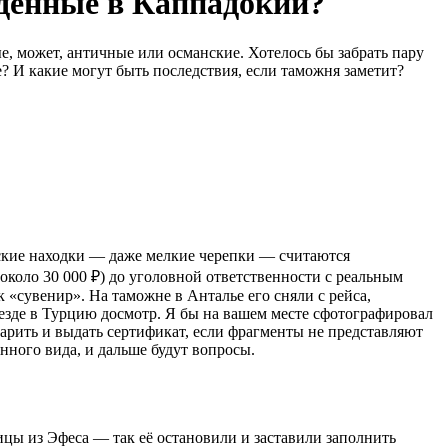
йденные в Каппадокии?
, может, античные или османские. Хотелось бы забрать пару
е? И какие могут быть последствия, если таможня заметит?
ческие находки — даже мелкие черепки — считаются
около 30 000 ₽) до уголовной ответственности с реальным
 «сувенир». На таможне в Анталье его сняли с рейса,
ъезде в Турцию досмотр. Я бы на вашем месте сфотографировал
арить и выдать сертификат, если фрагменты не представляют
нного вида, и дальше будут вопросы.
ицы из Эфеса — так её остановили и заставили заполнить