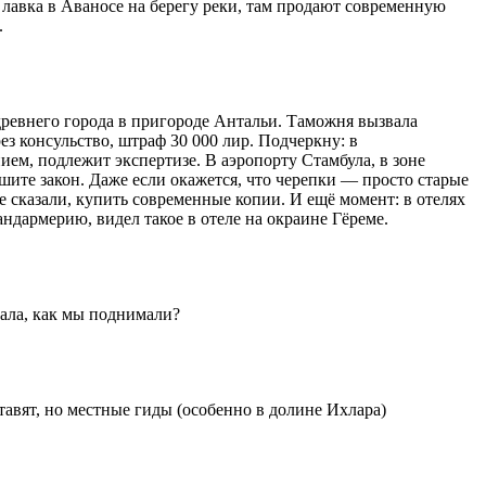
 лавка в Аваносе на берегу реки, там продают современную
.
 древнего города в пригороде Антальи. Таможня вызвала
ез консульство, штраф 30 000 лир. Подчеркну: в
ем, подлежит экспертизе. В аэропорту Стамбула, в зоне
шите закон. Даже если окажется, что черепки — просто старые
е сказали, купить современные копии. И ещё момент: в отелях
дармерию, видел такое в отеле на окраине Гёреме.
сала, как мы поднимали?
ставят, но местные гиды (особенно в долине Ихлара)