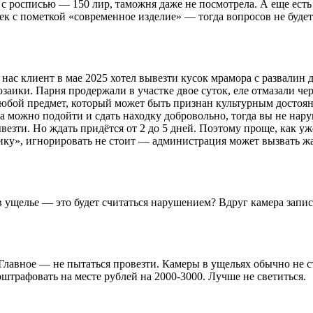
 с росписью — 150 лир, таможня даже не посмотрела. А еще есть
ек с пометкой «современное изделие» — тогда вопросов не будет
У нас клиент в мае 2025 хотел вывезти кусок мрамора с развалин
заики. Парня продержали в участке двое суток, еле отмазали чер
бой предмет, который может быть признан культурным достояни
а можно подойти и сдать находку добровольно, тогда вы не нару
езти. Но ждать придётся от 2 до 5 дней. Поэтому проще, как уж
ику», игнорировать не стоит — администрация может вызвать жан
в ущелье — это будет считаться нарушением? Вдруг камера запи
и. Главное — не пытаться провезти. Камеры в ущельях обычно не 
штрафовать на месте рублей на 2000-3000. Лучше не светиться.