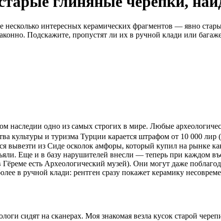
старые глиняные черепки, на
е несколько интересных керамических фрагментов — явно старые
законно. Подскажите, пропустят ли их в ручной клади или багаж
урном наследии одно из самых строгих в мире. Любые археологи
ва культуры и туризма Турции карается штрафом от 10 000 лир (
ся вывезти из Сиде осколок амфоры, который купил на рынке как
зъяли. Еще и в базу нарушителей внесли — теперь при каждом в
 Гёреме есть Археологический музей). Они могут даже поблагод
олее в ручной клади: рентген сразу покажет керамику несовреме
логи сидят на сканерах. Моя знакомая везла кусок старой череп