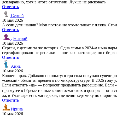
декларацию, хотя в итоге отпустили. Лучше не рисковать.
Ответить
Сергей
10 мая 2026
А если дети нашли? Мои постоянно что-то тащат с пляжа. Стоит 
Ответить
Дмитрий
10 мая 2026
Сергей, с детьми та же история. Одна семья в 2024-м из-за па
сертифицированные реплики — они как настоящие, но с биркой
Ответить
Анна
10 мая 2026
Коллега прав. Добавлю по опыту: я три года покупаю сувенирн
«свежий» обжиг от древнего по микроструктуре. В 2026 году у
Если ответить «да» — попросят предъявить разрешение. Если «н
при музее в Гёреме точные копии османских изразцов — они ст
да, в Учхисаре есть мастерская, где лепят керамику по стари
Ответить
Ирина
10 мая 2026