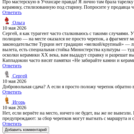
Про мастерскую в Учхисаре правда! Я лично там брала тарелку
керамику, стилизованную под старину. Попросите у продавца ч
Ответить
Ольга
10 мая 2026
Сергей, я как турагент часто сталкиваюсь с такими случаями. 
полицию — на месте оказался не просто черепок, а фрагмент мо
законодательстве Турции нет градации «мелкий/крупный» — лю
вылета, есть специальная стойка Министерства культуры — туд
осколки керамики XX века, вам выдадут справку и разрешат выв
Каппадокии часто висят памятки «Не забирайте камни и керам
Ответить
Сергей
10 мая 2026
Добровольная сдача? А если я просто положу черепок обратно 
Ответить
Игорь
10 мая 2026
Нет, если вернёте на место, ничего не будет, вы же не вывезл
предупреждают: за сбор черепков могут выгнать с маршрута и о
Ответить
Добавить комментарий