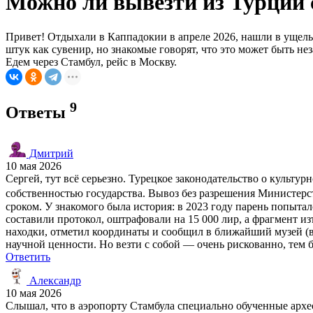
Можно ли вывезти из Турции 
Привет! Отдыхали в Каппадокии в апреле 2026, нашли в ущель
штук как сувенир, но знакомые говорят, что это может быть не
Едем через Стамбул, рейс в Москву.
9
Ответы
Дмитрий
10 мая 2026
Сергей, тут всё серьезно. Турецкое законодательство о культ
собственностью государства. Вывоз без разрешения Министерст
сроком. У знакомого была история: в 2023 году парень попытал
составили протокол, оштрафовали на 15 000 лир, а фрагмент и
находки, отметил координаты и сообщил в ближайший музей (в
научной ценности. Но везти с собой — очень рискованно, тем б
Ответить
Александр
10 мая 2026
Слышал, что в аэропорту Стамбула специально обученные архео