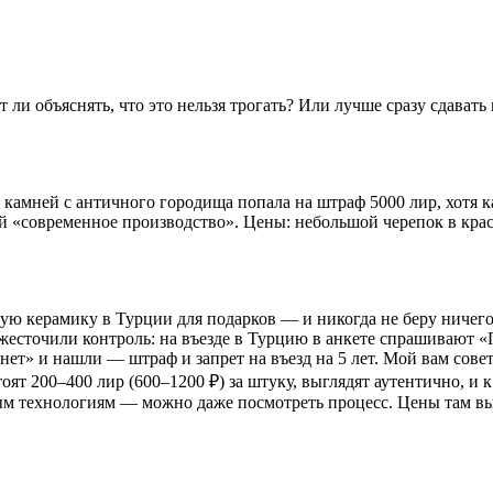
ли объяснять, что это нельзя трогать? Или лучше сразу сдавать 
ры камней с античного городища попала на штраф 5000 лир, хотя
 «современное производство». Цены: небольшой черепок в крас
ую керамику в Турции для подарков — и никогда не беру ничего
жесточили контроль: на въезде в Турцию в анкете спрашивают «
ет» и нашли — штраф и запрет на въезд на 5 лет. Мой вам совет:
оят 200–400 лир (600–1200 ₽) за штуку, выглядят аутентично, и
нным технологиям — можно даже посмотреть процесс. Цены там в