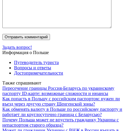
Задать вопрос!
Информация о Польше
Путеводитель туриста
Вопросы и ответы
Достопримечательности
Также спрашивают
Пересечение границы Россия-Беларусь по украинскому
паспорту ID-карте: возможные сложности и нюансы
Как попасть в Польшу с российским паспортом: нужен ли
въезд через другую страну Шенгенской зоны?
Как обменять валюту в Польше по российскому паспорту и
работает ли круглосуточно граница с Беларусью?
Почему Польша может не впустить гражданку Украины с
непаспортом старого образца?
Может ли гражданин Украины с ВНЖ в России въехать в