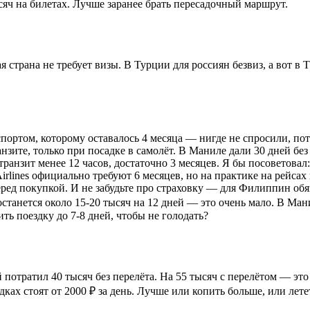
ысяч на билетах. Лучше заранее брать пересадочный маршрут.
я страна не требует визы. В Турции для россиян безвиз, а вот в 
паспортом, которому оставалось 4 месяца — нигде не спросили, 
анзите, только при посадке в самолёт. В Маниле дали 30 дней бе
ранзит менее 12 часов, достаточно 3 месяцев. Я бы посоветовал:
irlines официально требуют 6 месяцев, но на практике на рейсах
ред покупкой. И не забудьте про страховку — для Филиппин обя
останется около 15-20 тысяч на 12 дней — это очень мало. В Мани
ть поездку до 7-8 дней, чтобы не голодать?
отратил 40 тысяч без перелёта. На 55 тысяч с перелётом — это 15
ках стоят от 2000 ₽ за день. Лучше или копить больше, или летет