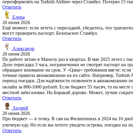
переоформлять на Turkish Airlines через Стамбул. Потерял 15 т
Ответить
Елена
20 июня 2026
Ещё момент: если лететь с пересадкой, убедитесь, что транзитна
могут проверить паспорт. Безопаснее Стамбул.
Ответить
Александр
20 июня 2026
По работе летаю в Манилу раз в квартал. В мае 2025 летел с 
Дохе пересадка 3 часа, пограничники не смотрят паспорт на тр
обращают внимание на срок. У «Qatar» требования мягче: если т
точные правила авиакомпании на их сайте. Например, Turkish A
период поездки. Для надёжности позвоните в авиакомпанию пе
онлайн за 800-1000 рублей. Если бюджет 55 тысяч, то на месте 
местной забегаловке. На Боракай дороже. Может, лучше сократи
Ответить
Андрей
20 июня 2026
Про бюджет — в точку. Я сам на Филиппинах в 2024 на 10 дней п
уличную еду. Но если вы хотите увидеть острова, поездки на лод
Ответить