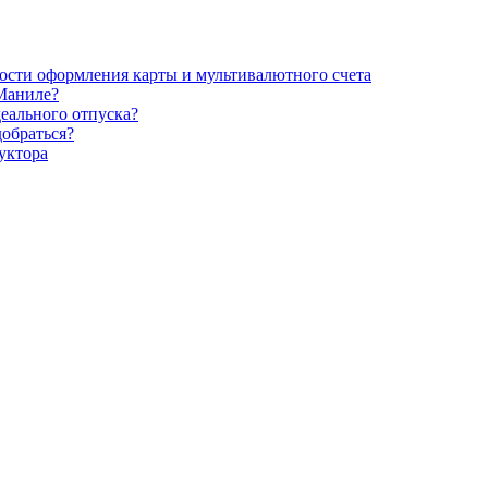
ости оформления карты и мультивалютного счета
 Маниле?
деального отпуска?
обраться?
уктора