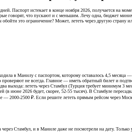
й. Паспорт истекает в конце ноября 2026, получается на момент
орые говорят, что пускают и с меньшим. Лечу одна, бюджет мини
ы обойти это ограничение? Может, лететь через другую страну ил
ходила в Манилу с паспортом, которому оставалось 4,5 месяца 
то проверяют не всегда. Главное — иметь обратный билет и под
два выхода: лететь через Стамбул (Турция требует минимум 3 мес
ей (в июне 2026 будет, скорее, 52-55 тысяч). В Стамбуле переса
кае — 2000-2500 ₽. Если решите лететь прямым рейсом через Мос
через Стамбул, и в Маниле даже не посмотрели на дату. Только у