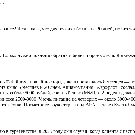
л.
анее? Я слышала, что для россиян безвиз на 30 дней, но это то
 Только нужно показать обратный билет и бронь отеля. Я въезжа
е 2024. Я взял новый паспорт, у жены оставалось 8 месяцев — вс
рта было 5 месяцев и 20 дней. Авиакомпания «Аэрофлот» сослала
ны сейчас 5000 рублей, срочный через МФЦ за 2 недели делают. 
ринсеса 2500-3000 ₽/ночь, питание на четверых — около 3000-400
это жёстко. Посмотрите лоукостеры типа AirAsia через Куала-Лум
 в турагентстве: в 2025 году был случай, когда клиента с паспо