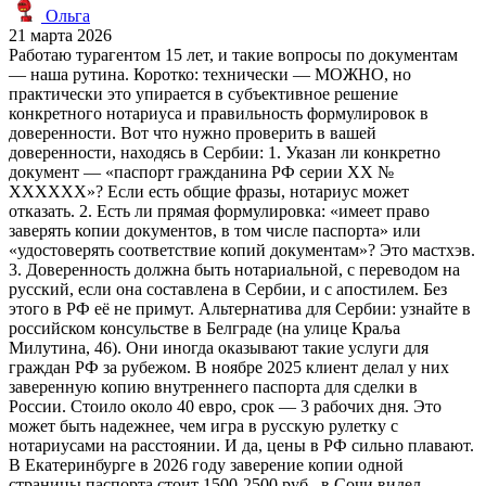
Ольга
21 марта 2026
Работаю турагентом 15 лет, и такие вопросы по документам
— наша рутина. Коротко: технически — МОЖНО, но
практически это упирается в субъективное решение
конкретного нотариуса и правильность формулировок в
доверенности. Вот что нужно проверить в вашей
доверенности, находясь в Сербии: 1. Указан ли конкретно
документ — «паспорт гражданина РФ серии ХХ №
ХХХХХХ»? Если есть общие фразы, нотариус может
отказать. 2. Есть ли прямая формулировка: «имеет право
заверять копии документов, в том числе паспорта» или
«удостоверять соответствие копий документам»? Это мастхэв.
3. Доверенность должна быть нотариальной, с переводом на
русский, если она составлена в Сербии, и с апостилем. Без
этого в РФ её не примут. Альтернатива для Сербии: узнайте в
российском консульстве в Белграде (на улице Краља
Милутина, 46). Они иногда оказывают такие услуги для
граждан РФ за рубежом. В ноябре 2025 клиент делал у них
заверенную копию внутреннего паспорта для сделки в
России. Стоило около 40 евро, срок — 3 рабочих дня. Это
может быть надежнее, чем игра в русскую рулетку с
нотариусами на расстоянии. И да, цены в РФ сильно плавают.
В Екатеринбурге в 2026 году заверение копии одной
страницы паспорта стоит 1500-2500 руб., в Сочи видел