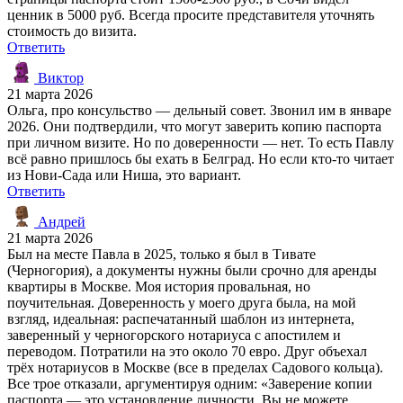
ценник в 5000 руб. Всегда просите представителя уточнять
стоимость до визита.
Ответить
Виктор
21 марта 2026
Ольга, про консульство — дельный совет. Звонил им в январе
2026. Они подтвердили, что могут заверить копию паспорта
при личном визите. Но по доверенности — нет. То есть Павлу
всё равно пришлось бы ехать в Белград. Но если кто-то читает
из Нови-Сада или Ниша, это вариант.
Ответить
Андрей
21 марта 2026
Был на месте Павла в 2025, только я был в Тивате
(Черногория), а документы нужны были срочно для аренды
квартиры в Москве. Моя история провальная, но
поучительная. Доверенность у моего друга была, на мой
взгляд, идеальная: распечатанный шаблон из интернета,
заверенный у черногорского нотариуса с апостилем и
переводом. Потратили на это около 70 евро. Друг объехал
трёх нотариусов в Москве (все в пределах Садового кольца).
Все трое отказали, аргументируя одним: «Заверение копии
паспорта — это установление личности. Вы не можете