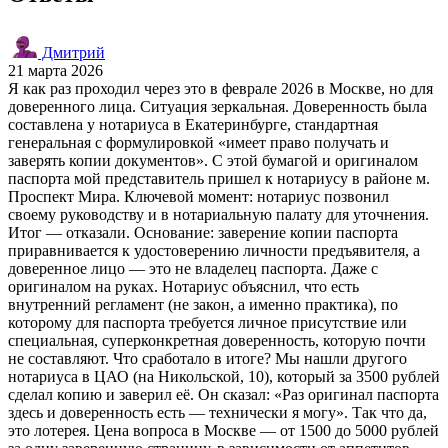
Дмитрий
21 марта 2026
Я как раз проходил через это в феврале 2026 в Москве, но для
доверенного лица. Ситуация зеркальная. Доверенность была
составлена у нотариуса в Екатеринбурге, стандартная
генеральная с формулировкой «имеет право получать и
заверять копии документов». С этой бумагой и оригиналом
паспорта мой представитель пришел к нотариусу в районе м.
Проспект Мира. Ключевой момент: нотариус позвонил
своему руководству и в нотариальную палату для уточнения.
Итог — отказали. Основание: заверение копии паспорта
приравнивается к удостоверению личности предъявителя, а
доверенное лицо — это не владелец паспорта. Даже с
оригиналом на руках. Нотариус объяснил, что есть
внутренний регламент (не закон, а именно практика), по
которому для паспорта требуется личное присутствие или
специальная, суперконкретная доверенность, которую почти
не составляют. Что сработало в итоге? Мы нашли другого
нотариуса в ЦАО (на Никольской, 10), который за 3500 рублей
сделал копию и заверил её. Он сказал: «Раз оригинал паспорта
здесь и доверенность есть — технически я могу». Так что да,
это лотерея. Цена вопроса в Москве — от 1500 до 5000 рублей