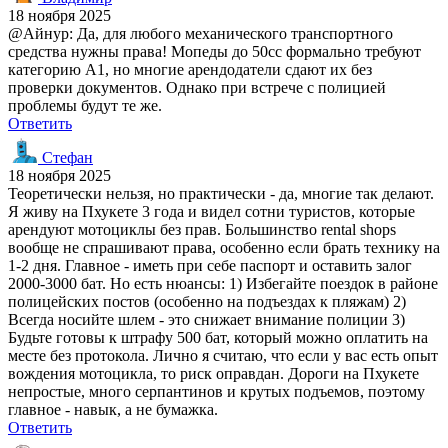
18 ноября 2025
@Айнур: Да, для любого механического транспортного
средства нужны права! Мопеды до 50cc формально требуют
категорию А1, но многие арендодатели сдают их без
проверки документов. Однако при встрече с полицией
проблемы будут те же.
Ответить
Стефан
18 ноября 2025
Теоретически нельзя, но практически - да, многие так делают.
Я живу на Пхукете 3 года и видел сотни туристов, которые
арендуют мотоциклы без прав. Большинство rental shops
вообще не спрашивают права, особенно если брать технику на
1-2 дня. Главное - иметь при себе паспорт и оставить залог
2000-3000 бат. Но есть нюансы: 1) Избегайте поездок в районе
полицейских постов (особенно на подъездах к пляжам) 2)
Всегда носийте шлем - это снижает внимание полиции 3)
Будьте готовы к штрафу 500 бат, который можно оплатить на
месте без протокола. Лично я считаю, что если у вас есть опыт
вождения мотоцикла, то риск оправдан. Дороги на Пхукете
непростые, много серпантинов и крутых подъемов, поэтому
главное - навык, а не бумажка.
Ответить