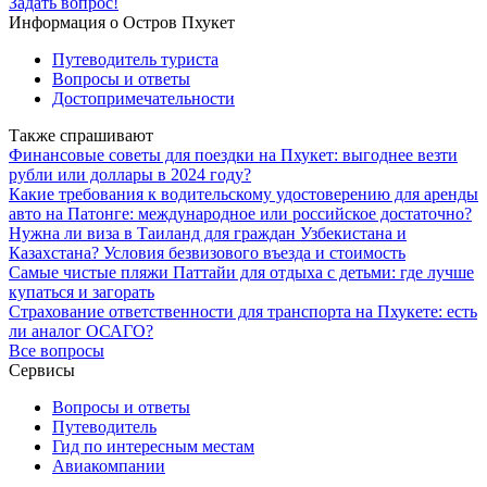
Задать вопрос!
Информация о Остров Пхукет
Путеводитель туриста
Вопросы и ответы
Достопримечательности
Также спрашивают
Финансовые советы для поездки на Пхукет: выгоднее везти
рубли или доллары в 2024 году?
Какие требования к водительскому удостоверению для аренды
авто на Патонге: международное или российское достаточно?
Нужна ли виза в Таиланд для граждан Узбекистана и
Казахстана? Условия безвизового въезда и стоимость
Самые чистые пляжи Паттайи для отдыха с детьми: где лучше
купаться и загорать
Страхование ответственности для транспорта на Пхукете: есть
ли аналог ОСАГО?
Все вопросы
Сервисы
Вопросы и ответы
Путеводитель
Гид по интересным местам
Авиакомпании