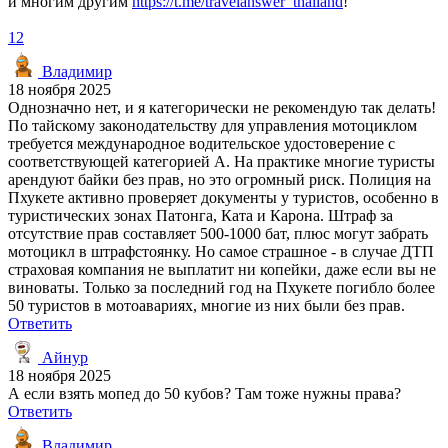
и многим другим
https://t.me/travelanswer_thailand
!
12
Владимир
18 ноября 2025
Однозначно нет, и я категорически не рекомендую так делать!
По тайскому законодательству для управления мотоциклом
требуется международное водительское удостоверение с
соответствующей категорией А. На практике многие туристы
арендуют байки без прав, но это огромный риск. Полиция на
Пхукете активно проверяет документы у туристов, особенно в
туристических зонах Патонга, Ката и Карона. Штраф за
отсутствие прав составляет 500-1000 бат, плюс могут забрать
мотоцикл в штрафстоянку. Но самое страшное - в случае ДТП
страховая компания не выплатит ни копейки, даже если вы не
виноваты. Только за последний год на Пхукете погибло более
50 туристов в мотоавариях, многие из них были без прав.
Ответить
Айнур
18 ноября 2025
А если взять мопед до 50 кубов? Там тоже нужны права?
Ответить
Владимир