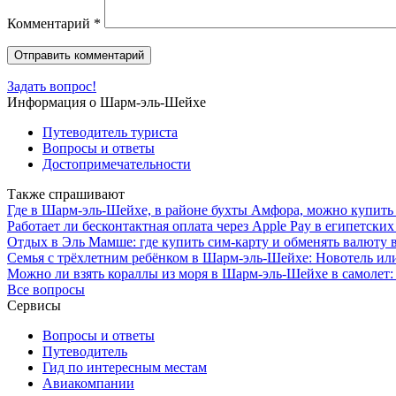
Комментарий
*
Задать вопрос!
Информация о Шарм-эль-Шейхе
Путеводитель туриста
Вопросы и ответы
Достопримечательности
Также спрашивают
Где в Шарм-эль-Шейхе, в районе бухты Амфора, можно купить
Работает ли бесконтактная оплата через Apple Pay в египетски
Отдых в Эль Мамше: где купить сим-карту и обменять валюту в
Семья с трёхлетним ребёнком в Шарм-эль-Шейхе: Новотель и
Можно ли взять кораллы из моря в Шарм-эль-Шейхе в самолет:
Все вопросы
Сервисы
Вопросы и ответы
Путеводитель
Гид по интересным местам
Авиакомпании