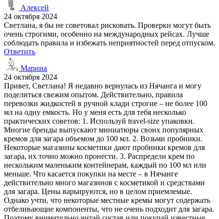
Алексей
24 октября 2024
Светлана, я бы не советовал рисковать. Проверки могут быть
очень строгими, особенно на международных рейсах. Лучше
соблюдать правила и избежать неприятностей перед отпуском.
Ответить
Марина
24 октября 2024
Привет, Светлана! Я недавно вернулась из Нячанга и могу
поделиться свежим опытом. Действительно, правила
перевозки жидкостей в ручной клади строгие – не более 100
мл на одну емкость. Но у меня есть для тебя несколько
практических советов: 1. Используй travel-size упаковки.
Многие бренды выпускают миниатюры своих популярных
кремов для загара объемом до 100 мл. 2. Возьми пробники.
Некоторые магазины косметики дают пробники кремов для
загара, их точно можно пронести. 3. Распредели крем по
нескольким маленьким контейнерам, каждый по 100 мл или
меньше. Что касается покупки на месте – в Нячанге
действительно много магазинов с косметикой и средствами
для загара. Цены варьируются, но в целом приемлемые.
Однако учти, что некоторые местные кремы могут содержать
отбеливающие компоненты, что не очень подходит для загара.
Поэтому внимательно читай состав или покупай известные