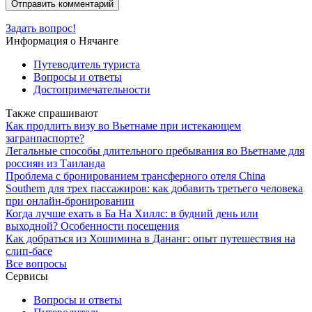
Задать вопрос!
Информация о Нячанге
Путеводитель туриста
Вопросы и ответы
Достопримечательности
Также спрашивают
Как продлить визу во Вьетнаме при истекающем
загранпаспорте?
Легальные способы длительного пребывания во Вьетнаме для
россиян из Таиланда
Проблема с бронированием трансферного отеля China
Southern для трех пассажиров: как добавить третьего человека
при онлайн-бронировании
Когда лучше ехать в Ба На Хиллс: в будний день или
выходной? Особенности посещения
Как добраться из Хошимина в Дананг: опыт путешествия на
слип-басе
Все вопросы
Сервисы
Вопросы и ответы