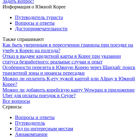
Задать вопрос!
Информация о Южной Корее
Путеводитель туриста
Вопросы и ответы
Достопримечательности
Также спрашивают
Как быть уверенным в пересечении границы при поездке на
учебу в Корею на полгода?
Отказ в выдаче кредитной карты в Корее при указании
статуса безработного: реальные случаи и опыт
Особенности перелета в Южную Корею через Шанхай: поиск
транзитной зоны и нюансы пересадки
Можно ли оплатить К-ету чужой картой или Alipay в Южной
Корее?
Можно ли добавить корейскую карту Wowpass в приложение
Uber для оплаты поездок в Сеуле?
Все вопросы
Сервисы
Вопросы и ответы
Путеводитель
Гид по интересным местам
Авиакомпании