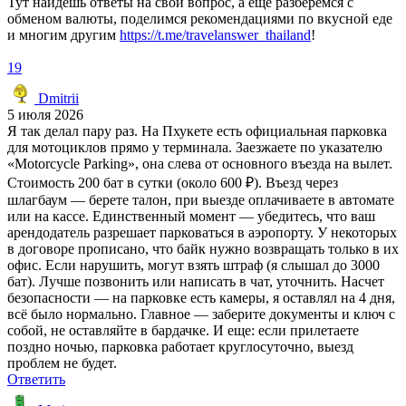
Тут найдёшь ответы на свой вопрос, а ещё разберёмся с
обменом валюты, поделимся рекомендациями по вкусной еде
и многим другим
https://t.me/travelanswer_thailand
!
19
Dmitrii
5 июля 2026
Я так делал пару раз. На Пхукете есть официальная парковка
для мотоциклов прямо у терминала. Заезжаете по указателю
«Motorcycle Parking», она слева от основного въезда на вылет.
Стоимость 200 бат в сутки (около 600 ₽). Въезд через
шлагбаум — берете талон, при выезде оплачиваете в автомате
или на кассе. Единственный момент — убедитесь, что ваш
арендодатель разрешает парковаться в аэропорту. У некоторых
в договоре прописано, что байк нужно возвращать только в их
офис. Если нарушить, могут взять штраф (я слышал до 3000
бат). Лучше позвонить или написать в чат, уточнить. Насчет
безопасности — на парковке есть камеры, я оставлял на 4 дня,
всё было нормально. Главное — заберите документы и ключ с
собой, не оставляйте в бардачке. И еще: если прилетаете
поздно ночью, парковка работает круглосуточно, выезд
проблем не будет.
Ответить