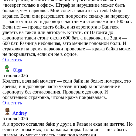
«возврат только в офис». Штраф за нарушение может быть
больше, чем парковка. Мой совет: свяжитесь с rental shop
заранее. Если они разрешают, попросите скидку на парковку
— часто у них есть договор с частными стоянками по 100 бат.
Если нет — проще сдать байк, а из аэропорта в Бангкок
улететь на такси или автобусе. Кстати, от Патонга до
аэропорта такси стоит около 600 бат, а парковка на 3 дня —
600 бат. Разница небольшая, зато меньше головной боли. И
страховку на время парковки проверьте — кража байка может
не покрываться, если он не в офисе.
Ответить
Olga
5 июля 2026
Коллеги, важный момент — если байк на белых номерах, это
аренда, и в договоре часто указан штраф за оставление в
аэропорту без согласования. Проверьте договор. И
обязательно страховка, чтобы кража покрывалась.
Ответить
Andrey
5 июля 2026
А я просто оставлял байк у друга в Равае и ехал на шаттле. Но
если нет знакомых, то парковка норм. Главное — не забыть
шлемы, их могут украсть даже под камерами.