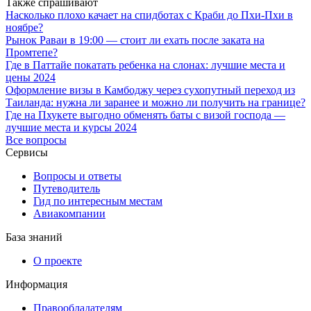
Также спрашивают
Насколько плохо качает на спидботах с Краби до Пхи-Пхи в
ноябре?
Рынок Раваи в 19:00 — стоит ли ехать после заката на
Промтепе?
Где в Паттайе покатать ребенка на слонах: лучшие места и
цены 2024
Оформление визы в Камбоджу через сухопутный переход из
Таиланда: нужна ли заранее и можно ли получить на границе?
Где на Пхукете выгодно обменять баты с визой господа —
лучшие места и курсы 2024
Все вопросы
Сервисы
Вопросы и ответы
Путеводитель
Гид по интересным местам
Авиакомпании
База знаний
О проекте
Информация
Правообладателям