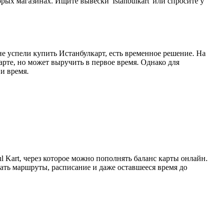
ых магазинах. Ищите вывески 'Istanbulkart' или спросите у
не успели купить Истанбулкарт, есть временное решение. На
арте, но может выручить в первое время. Однако для
и время.
 Kart, через которое можно пополнять баланс карты онлайн.
ать маршруты, расписание и даже оставшееся время до