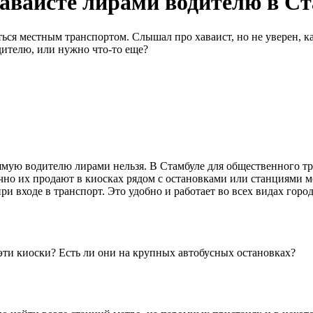
хаваисте лирами водителю в С
ться местным транспортом. Слышал про хаваист, но не уверен, к
дителю, или нужно что-то еще?
рямую водителю лирами нельзя. В Стамбуле для общественного т
бычно их продают в киосках рядом с остановками или станциями ме
ри входе в транспорт. Это удобно и работает во всех видах горо
эти киоски? Есть ли они на крупных автобусных остановках?