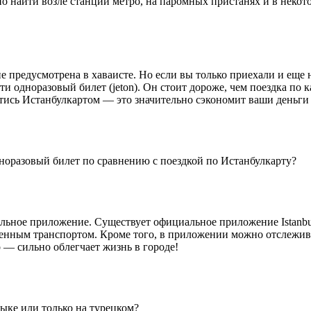
 найти возле станций метро, на паромных пристанях и в некотор
 предусмотрена в хаваисте. Но если вы только приехали и еще 
 одноразовый билет (jeton). Он стоит дороже, чем поездка по к
тись Истанбулкартом — это значительно сэкономит ваши деньги 
норазовый билет по сравнению с поездкой по Истанбулкарту?
льное приложение. Существует официальное приложение Istanbul
твенным транспортом. Кроме того, в приложении можно отслежив
 — сильно облегчает жизнь в городе!
зыке или только на турецком?