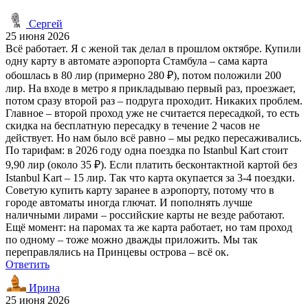
Сергей
25 июня 2026
Всё работает. Я с женой так делал в прошлом октябре. Купили
одну карту в автомате аэропорта Стамбула – сама карта
обошлась в 80 лир (примерно 280 ₽), потом положили 200
лир. На входе в метро я прикладываю первый раз, проезжает,
потом сразу второй раз – подруга проходит. Никаких проблем.
Главное – второй проход уже не считается пересадкой, то есть
скидка на бесплатную пересадку в течение 2 часов не
действует. Но нам было всё равно – мы редко пересаживались.
По тарифам: в 2026 году одна поездка по Istanbul Kart стоит
9,90 лир (около 35 ₽). Если платить бесконтактной картой без
Istanbul Kart – 15 лир. Так что карта окупается за 3-4 поездки.
Советую купить карту заранее в аэропорту, потому что в
городе автоматы иногда глючат. И пополнять лучше
наличными лирами – российские карты не везде работают.
Ещё момент: на паромах та же карта работает, но там проход
по одному – тоже можно дважды приложить. Мы так
переправлялись на Принцевы острова – всё ок.
Ответить
Ирина
25 июня 2026