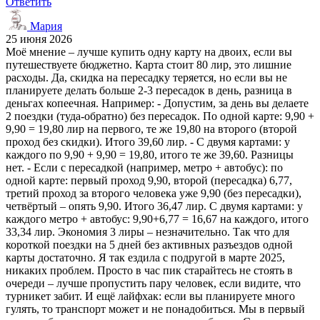
Ответить
Мария
25 июня 2026
Моё мнение – лучше купить одну карту на двоих, если вы
путешествуете бюджетно. Карта стоит 80 лир, это лишние
расходы. Да, скидка на пересадку теряется, но если вы не
планируете делать больше 2-3 пересадок в день, разница в
деньгах копеечная. Например: - Допустим, за день вы делаете
2 поездки (туда-обратно) без пересадок. По одной карте: 9,90 +
9,90 = 19,80 лир на первого, те же 19,80 на второго (второй
проход без скидки). Итого 39,60 лир. - С двумя картами: у
каждого по 9,90 + 9,90 = 19,80, итого те же 39,60. Разницы
нет. - Если с пересадкой (например, метро + автобус): по
одной карте: первый проход 9,90, второй (пересадка) 6,77,
третий проход за второго человека уже 9,90 (без пересадки),
четвёртый – опять 9,90. Итого 36,47 лир. С двумя картами: у
каждого метро + автобус: 9,90+6,77 = 16,67 на каждого, итого
33,34 лир. Экономия 3 лиры – незначительно. Так что для
короткой поездки на 5 дней без активных разъездов одной
карты достаточно. Я так ездила с подругой в марте 2025,
никаких проблем. Просто в час пик старайтесь не стоять в
очереди – лучше пропустить пару человек, если видите, что
турникет забит. И ещё лайфхак: если вы планируете много
гулять, то транспорт может и не понадобиться. Мы в первый