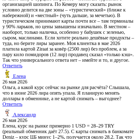
организацией шопинга. По Кемеру могу сказать: рынок
условно делится на две зоны – «туристический» (ближе к
набережной) и «местный» (чуть дальше, за мечетью). В
туристическом принимают карты почти все – там терминалы
у 90% ларьков, но цены завышены изначально. В местном –
наоборот, только наличка, особенно у бабушек с зеленью,
сыром, маслинами. Если хотите реально дешёвые продукты –
туда, но берите лиры заранее. Моя клиентка в мае 2026
платила картой Ziraat за ковёр (2500 лир) без проблем, а за
пару кило помидоров (12 лир) продавец сказал «только кэш».
Так что универсального ответа нет – имейте и то, и другое.
Ответить
Елена
26 мая 2026
Ольга, а какой курс сейчас на рынке для расчёта? Слышала,
что в июне 2026 лира опять упала. Я планирую менять
доллары в обменнике, а не картой снимать – выгоднее?
Ответить
Александр
26 мая 2026
Елена, курс на рынке примерно 1 USD = 28–29 TRY
(реальный обменник даёт 27.5). С карты снимать в банкомате
Deniz – курс ЦБ минус 1–2%, получается около 28.2. Так что