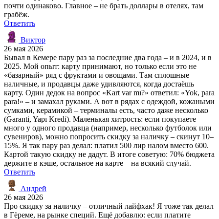
почти одинаково. Главное – не брать доллары в отелях, там
грабёж.
Ответить
Виктор
26 мая 2026
Бывал в Кемере пару раз за последние два года – и в 2024, и в
2025. Мой опыт: карту принимают, но только если это не
«базарный» ряд с фруктами и овощами. Там сплошные
наличные, и продавцы даже удивляются, когда достаёшь
карту. Один дедок на вопрос «Kart var mı?» ответил: «Yok, para
para!» – и замахал руками. А вот в рядах с одеждой, кожаными
сумками, керамикой – терминалы есть, часто даже несколько
(Garanti, Yapı Kredi). Маленькая хитрость: если покупаете
много у одного продавца (например, несколько футболок или
сувениров), можно попросить скидку за наличку – скинут 10–
15%. Я так пару раз делал: платил 500 лир налом вместо 600.
Картой такую скидку не дадут. В итоге советую: 70% бюджета
держите в кэше, остальное на карте – на всякий случай.
Ответить
Андрей
26 мая 2026
Про скидку за наличку – отличный лайфхак! Я тоже так делал
в Гёреме, на рынке специй. Ещё добавлю: если платите