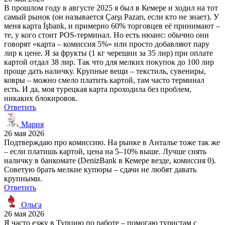
В прошлом году в августе 2025 я был в Кемере и ходил на тот
самый рынок (он называется Çarşı Pazarı, если кто не знает). У
меня карта İşbank, и примерно 60% торговцев её принимают –
те, у кого стоит POS-терминал. Но есть нюанс: обычно они
говорят «карта – комиссия 5%» или просто добавляют пару
лир к цене. Я за фрукты (1 кг черешни за 35 лир) при оплате
картой отдал 38 лир. Так что для мелких покупок до 100 лир
проще дать наличку. Крупные вещи – текстиль, сувениры,
ковры – можно смело платить картой, там часто терминал
есть. И да, моя турецкая карта проходила без проблем,
никаких блокировок.
Ответить
Мария
26 мая 2026
Подтверждаю про комиссию. На рынке в Анталье тоже так же
– если платишь картой, цена на 5–10% выше. Лучше снять
наличку в банкомате (DenizBank в Кемере везде, комиссия 0).
Советую брать мелкие купюры – сдачи не любят давать
крупными.
Ответить
Ольга
26 мая 2026
Я часто езжу в Турцию по работе – помогаю туристам с