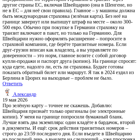
другие страны ЕС, включая Швейцарию (она в Шенгене, но
не в ЕС – для неё свои правила). Главное – у машины должна
быть международная страховка (зелёная карта). Без неё на
границе завернут или выпишут штраф на месте – около 300-
500 евро. Обычно при покупке в Германии страховку на
транзит включают в пакет, но только на Германию. Для
Швейцарии нужно оформлять расширение – попросите в
страховой компании, где берёте транзитные номера. Если
друг-грузин вписан как владелец, а вы управляете по
доверенности – это норм, главное возите с собой договор
купли-продажи и паспорт друга (копию). На границе спросят:
куда едете, надолго ли, есть ли страховка. Будьте готовы
показать обратный билет или маршрут. Я так в 2024 ездил из
Берлина в Цюрих на выходные – проблем не было.
Ответить
Александр
19 мая 2026
Про зелёную карту – точнее не скажешь. Добавлю:
Швейцария признаёт только оригиналы (не электронные
копии). У меня на границе попросили бумажный бланк.
Лучше взять два экземпляра: один кладёте в бардачок, второй
в документы. И ещё: срок действия транзитных номеров –
строго до 23:59 последнего дня. Если въедете в Швейцарию
на последний день, а выедете на следующий – уже просрочка,