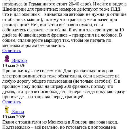
нотариуса (в Германии это стоит 20-40 евро). Имейте в виду: в
Швейцарии для транзитных номеров действуют те же ПДД,
что и для обычных – виньетка на автобан не нужна (в отличие
от обычных машин), потому что транзит уже оплачен при
регистрации? Нет, виньетка всё равно нужна, если
собираетесь съезжать с автобана. Я купил электронную на 10
дней за 40 швейцарских франков – прикрепил на лобовое. В
общем, спланируйте маршрут так, чтобы не петлять по
местным дорогам без виньетки.
Ответить
Виктор
19 мая 2026
Про виньетку – не совсем так. Для транзитных номеров
электронная виньетка тоже обязательна, если выезжаете на
любую дорогу общего пользования (не только автобан). Я в
прошлом году попал на штраф 200 франков, потому что
думал, что транзит освобождает. Теперь всегда покупаю сразу
при въезде – на заправке перед границей.
Ответить
Елена
19 мая 2026
Ездил с транзитами из Мюнхена в Люцерн два года назад.
Подтверждаю – всё реально, но готовьтесь к вопросам на