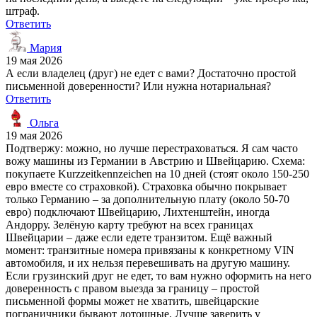
штраф.
Ответить
Мария
19 мая 2026
А если владелец (друг) не едет с вами? Достаточно простой
письменной доверенности? Или нужна нотариальная?
Ответить
Ольга
19 мая 2026
Подтвержу: можно, но лучше перестраховаться. Я сам часто
вожу машины из Германии в Австрию и Швейцарию. Схема:
покупаете Kurzzeitkennzeichen на 10 дней (стоят около 150-250
евро вместе со страховкой). Страховка обычно покрывает
только Германию – за дополнительную плату (около 50-70
евро) подключают Швейцарию, Лихтенштейн, иногда
Андорру. Зелёную карту требуют на всех границах
Швейцарии – даже если едете транзитом. Ещё важный
момент: транзитные номера привязаны к конкретному VIN
автомобиля, и их нельзя перевешивать на другую машину.
Если грузинский друг не едет, то вам нужно оформить на него
доверенность с правом выезда за границу – простой
письменной формы может не хватить, швейцарские
пограничники бывают дотошные. Лучше заверить у