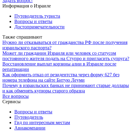
Задать вопрос!
Информация о Израиле
Путеводитель туриста
Вопросы и ответы
Достопримечательности
Также спрашивают
Нужно ли отказываться от гражданства РФ после получения
израильского паспорта?
Может ли гражданин Израиля или человек со статусом
постоянного жителя подать на Ступро и пригласить супруга?
Восстановление выплат корзины алии в Израиле после
репатриации
Как оформить отказ от резидентства через форму 627 без
номера телефона на сайте Битую Леуми
Почему в израильских банках не принимают старые доллары
и как обменять купюры старого образца
Все вопросы
Сервисы
Вопросы и ответы
Путеводитель
Гид по интересным местам
Авиакомпании