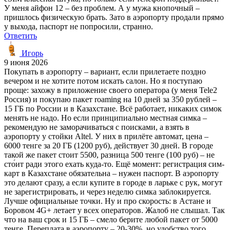
У меня айфон 12 – без проблем. А у мужа кнопочный –
пришлось физическую брать. Зато в аэропорту продали прямо
у выхода, паспорт не попросили, странно.
Ответить
Игорь
9 июня 2026
Покупать в аэропорту – вариант, если прилетаете поздно
вечером и не хотите потом искать салон. Но я поступаю
проще: захожу в приложение своего оператора (у меня Tele2
Россия) и покупаю пакет roaming на 10 дней за 350 рублей –
15 ГБ по России и в Казахстане. Всё работает, никаких симок
менять не надо. Но если принципиально местная симка –
рекомендую не заморачиваться с поисками, а взять в
аэропорту у стойки Altel. У них в прилёте автомат, цена –
6000 тенге за 20 ГБ (1200 руб), действует 30 дней. В городе
такой же пакет стоит 5500, разница 500 тенге (100 руб) – не
сто́ит ради этого ехать куда-то. Ещё момент: регистрация сим-
карт в Казахстане обязательна – нужен паспорт. В аэропорту
это делают сразу, а если купите в городе в ларьке с рук, могут
не зарегистрировать, и через неделю симка заблокируется.
Лучше официальные точки. Ну и про скорость: в Астане и
Боровом 4G+ летает у всех операторов. Жалоб не слышал. Так
что на ваш срок и 15 ГБ – смело берите любой пакет от 5000
тенге. Переплата в аэропорту – 20-30%, но удобство того