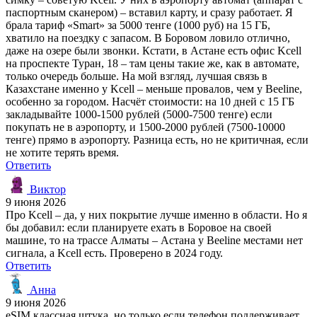
паспортным сканером) – вставил карту, и сразу работает. Я
брала тариф «Smart» за 5000 тенге (1000 руб) на 15 ГБ,
хватило на поездку с запасом. В Боровом ловило отлично,
даже на озере были звонки. Кстати, в Астане есть офис Kcell
на проспекте Туран, 18 – там цены такие же, как в автомате,
только очередь больше. На мой взгляд, лучшая связь в
Казахстане именно у Kcell – меньше провалов, чем у Beeline,
особенно за городом. Насчёт стоимости: на 10 дней с 15 ГБ
закладывайте 1000-1500 рублей (5000-7500 тенге) если
покупать не в аэропорту, и 1500-2000 рублей (7500-10000
тенге) прямо в аэропорту. Разница есть, но не критичная, если
не хотите терять время.
Ответить
Виктор
9 июня 2026
Про Kcell – да, у них покрытие лучше именно в области. Но я
бы добавил: если планируете ехать в Боровое на своей
машине, то на трассе Алматы – Астана у Beeline местами нет
сигнала, а Kcell есть. Проверено в 2024 году.
Ответить
Анна
9 июня 2026
eSIM классная штука, но только если телефон поддерживает.