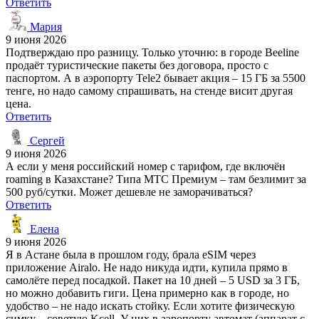
Ответить
Мария
9 июня 2026
Подтверждаю про разницу. Только уточню: в городе Beeline
продаёт туристические пакеты без договора, просто с
паспортом. А в аэропорту Tele2 бывает акция – 15 ГБ за 5500
тенге, но надо самому спрашивать, на стенде висит другая
цена.
Ответить
Сергей
9 июня 2026
А если у меня российский номер с тарифом, где включён
roaming в Казахстане? Типа МТС Премиум – там безлимит за
500 руб/сутки. Может дешевле не заморачиваться?
Ответить
Елена
9 июня 2026
Я в Астане была в прошлом году, брала eSIM через
приложение Airalo. Не надо никуда идти, купила прямо в
самолёте перед посадкой. Пакет на 10 дней – 5 USD за 3 ГБ,
но можно добавить гиги. Цена примерно как в городе, но
удобство – не надо искать стойку. Если хотите физическую
симку – советую Kcell. У них в аэропорту автомат (аппарат с