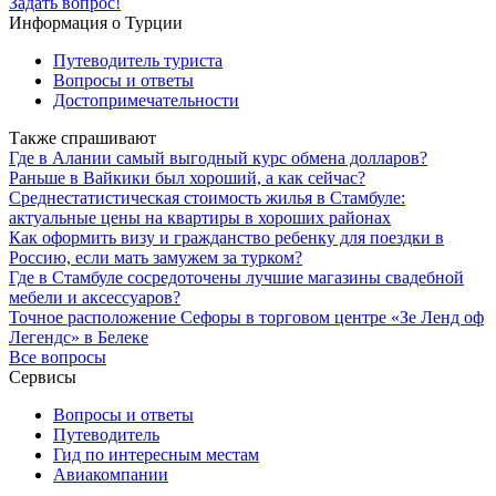
Задать вопрос!
Информация о Турции
Путеводитель туриста
Вопросы и ответы
Достопримечательности
Также спрашивают
Где в Алании самый выгодный курс обмена долларов?
Раньше в Вайкики был хороший, а как сейчас?
Среднестатистическая стоимость жилья в Стамбуле:
актуальные цены на квартиры в хороших районах
Как оформить визу и гражданство ребенку для поездки в
Россию, если мать замужем за турком?
Где в Стамбуле сосредоточены лучшие магазины свадебной
мебели и аксессуаров?
Точное расположение Сефоры в торговом центре «Зе Ленд оф
Легендс» в Белеке
Все вопросы
Сервисы
Вопросы и ответы
Путеводитель
Гид по интересным местам
Авиакомпании