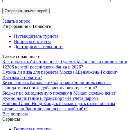
Задать вопрос!
Информация о Гонконге
Путеводитель туриста
Вопросы и ответы
Достопримечательности
Также спрашивают
Как оплатить билет на поезд Гуанчжоу-Гонконг в приложении
12306 картой российского банка в 2026?
Нужна ли виза для перелета Москва-Шэньчжэнь-Гонконг-
Вьетнам и обратно?
Безопасность банковских карт: можно ли пользоваться
валидатором после добавления октопуса с эпл?
Бюджет на однодневную поездку в Макао: сколько денег
нужно на питание и транспорт без учета парома
Harbour Grand Hong Kong: кто может дать отзыв об этом
отеле, если бронировали через какой сайт?
Все вопросы
Сервисы
Вопросы и ответы