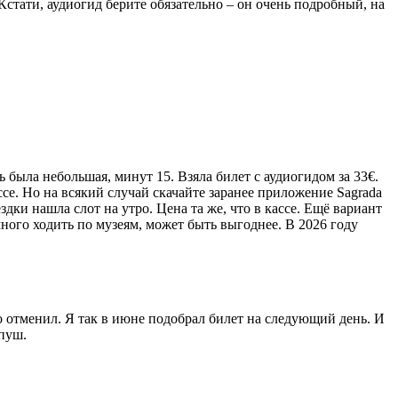
Кстати, аудиогид берите обязательно – он очень подробный, на
ь была небольшая, минут 15. Взяла билет с аудиогидом за 33€.
ссе. Но на всякий случай скачайте заранее приложение Sagrada
ездки нашла слот на утро. Цена та же, что в кассе. Ещё вариант
ного ходить по музеям, может быть выгоднее. В 2026 году
то отменил. Я так в июне подобрал билет на следующий день. И
 пуш.