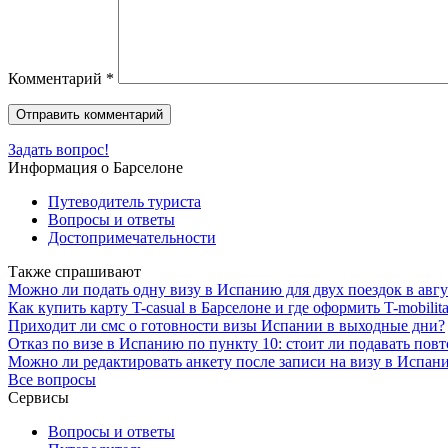
Комментарий
*
Задать вопрос!
Информация о Барселоне
Путеводитель туриста
Вопросы и ответы
Достопримечательности
Также спрашивают
Можно ли подать одну визу в Испанию для двух поездок в авгу
Как купить карту T-casual в Барселоне и где оформить T-mobilit
Приходит ли смс о готовности визы Испании в выходные дни?
Отказ по визе в Испанию по пункту 10: стоит ли подавать пов
Можно ли редактировать анкету после записи на визу в Испан
Все вопросы
Сервисы
Вопросы и ответы