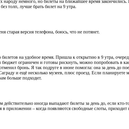
ах народу немного, но билеты на ближайшее время закончились. 
ез толп, лучше брать билет на 9 утра.
ня старая версия телефона, боюсь, что не потянет.
о билетов на удобное время. Пришла к открытию в 9 утра, очеред
ли бюджет ограничен и готовы рискнуть, можно попробовать в ка
 отменил бронь. Я так подруге в июне помогла: она за день до по
Саграду и ещё несколько музеев, плюс проезд. Если планируете м
 вам больше подходит.
ам действительно иногда выпадают билеты за день до, если кто-
ния в приложении – когда появляются свободные слоты, приходит