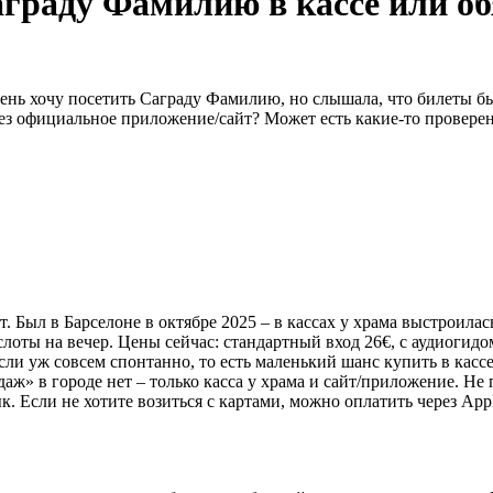
граду Фамилию в кассе или об
ень хочу посетить Саграду Фамилию, но слышала, что билеты б
ерез официальное приложение/сайт? Может есть какие-то провер
. Был в Барселоне в октябре 2025 – в кассах у храма выстроилас
лоты на вечер. Цены сейчас: стандартный вход 26€, с аудиогидом
сли уж совсем спонтанно, то есть маленький шанс купить в кассе
» в городе нет – только касса у храма и сайт/приложение. Не п
к. Если не хотите возиться с картами, можно оплатить через Appl