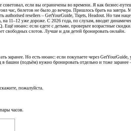
не советовал, если вы ограничены во времени. Я как бизнес-пут
оял час, билетов не было до вечера. Пришлось брать на завтра. М
ь authorised resellers – GetYourGuide, Tiqets, Headout. Но там н
, на 11–12 уже дороже. С 2026 года, по слухам, вводят динамич
 Ещё нюанс: если едете с детьми, проверьте возрастные скидки.
 нет свободных слотов. Лучше и для детей бронировать онлайн.
ть заранее. Но есть нюанс: если покупаете через GetYourGuide,
д в башни (подъём) нужно бронировать отдельно и тоже заранее –
скажите, пожалуйста.
пары часов.