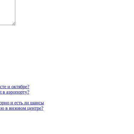
сте и октябре?
at в аэропорту?
торно и есть ли шансы
ию в визовом центре?