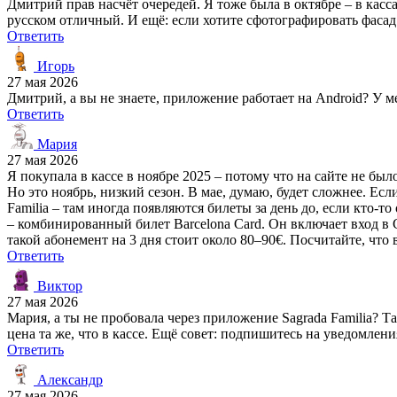
Дмитрий прав насчёт очередей. Я тоже была в октябре – в касс
русском отличный. И ещё: если хотите сфотографировать фасад б
Ответить
Игорь
27 мая 2026
Дмитрий, а вы не знаете, приложение работает на Android? У ме
Ответить
Мария
27 мая 2026
Я покупала в кассе в ноябре 2025 – потому что на сайте не был
Но это ноябрь, низкий сезон. В мае, думаю, будет сложнее. Ес
Familia – там иногда появляются билеты за день до, если кто-то
– комбинированный билет Barcelona Card. Он включает вход в 
такой абонемент на 3 дня стоит около 80–90€. Посчитайте, что
Ответить
Виктор
27 мая 2026
Мария, а ты не пробовала через приложение Sagrada Familia? Т
цена та же, что в кассе. Ещё совет: подпишитесь на уведомле
Ответить
Александр
27 мая 2026