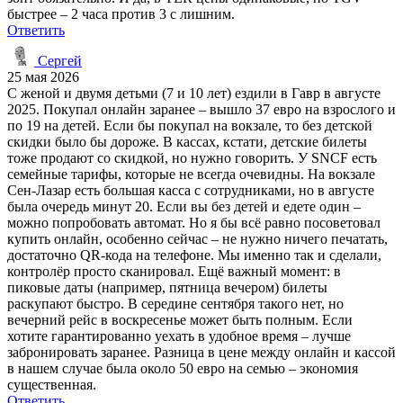
быстрее – 2 часа против 3 с лишним.
Ответить
Сергей
25 мая 2026
С женой и двумя детьми (7 и 10 лет) ездили в Гавр в августе
2025. Покупал онлайн заранее – вышло 37 евро на взрослого и
по 19 на детей. Если бы покупал на вокзале, то без детской
скидки было бы дороже. В кассах, кстати, детские билеты
тоже продают со скидкой, но нужно говорить. У SNCF есть
семейные тарифы, которые не всегда очевидны. На вокзале
Сен-Лазар есть большая касса с сотрудниками, но в августе
была очередь минут 20. Если вы без детей и едете один –
можно попробовать автомат. Но я бы всё равно посоветовал
купить онлайн, особенно сейчас – не нужно ничего печатать,
достаточно QR-кода на телефоне. Мы именно так и сделали,
контролёр просто сканировал. Ещё важный момент: в
пиковые даты (например, пятница вечером) билеты
раскупают быстро. В середине сентября такого нет, но
вечерний рейс в воскресенье может быть полным. Если
хотите гарантированно уехать в удобное время – лучше
забронировать заранее. Разница в цене между онлайн и кассой
в нашем случае была около 50 евро на семью – экономия
существенная.
Ответить