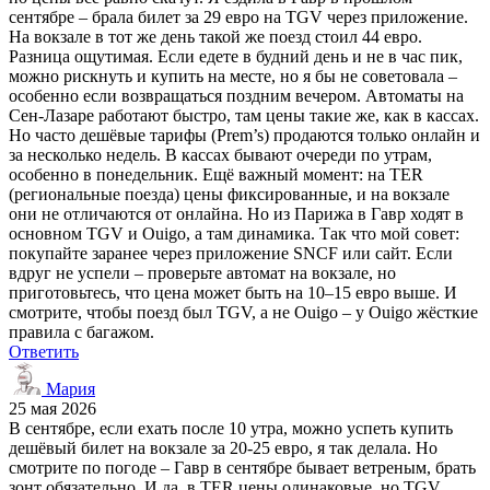
сентябре – брала билет за 29 евро на TGV через приложение.
На вокзале в тот же день такой же поезд стоил 44 евро.
Разница ощутимая. Если едете в будний день и не в час пик,
можно рискнуть и купить на месте, но я бы не советовала –
особенно если возвращаться поздним вечером. Автоматы на
Сен-Лазаре работают быстро, там цены такие же, как в кассах.
Но часто дешёвые тарифы (Prem’s) продаются только онлайн и
за несколько недель. В кассах бывают очереди по утрам,
особенно в понедельник. Ещё важный момент: на TER
(региональные поезда) цены фиксированные, и на вокзале
они не отличаются от онлайна. Но из Парижа в Гавр ходят в
основном TGV и Ouigo, а там динамика. Так что мой совет:
покупайте заранее через приложение SNCF или сайт. Если
вдруг не успели – проверьте автомат на вокзале, но
приготовьтесь, что цена может быть на 10–15 евро выше. И
смотрите, чтобы поезд был TGV, а не Ouigo – у Ouigo жёсткие
правила с багажом.
Ответить
Мария
25 мая 2026
В сентябре, если ехать после 10 утра, можно успеть купить
дешёвый билет на вокзале за 20-25 евро, я так делала. Но
смотрите по погоде – Гавр в сентябре бывает ветреным, брать
зонт обязательно. И да, в TER цены одинаковые, но TGV