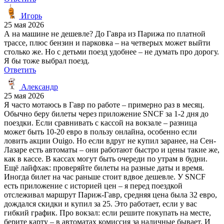
Игорь
25 мая 2026
А на машине не дешевле? До Гавра из Парижа по платной
трассе, плюс бензин и парковка – на четверых может выйти
столько же. Но с детьми поезд удобнее – не думать про дорогу.
Я бы тоже выбрал поезд.
Ответить
Александр
25 мая 2026
Я часто мотаюсь в Гавр по работе – примерно раз в месяц.
Обычно беру билеты через приложение SNCF за 1-2 дня до
поездки. Если сравнивать с кассой на вокзале – разница
может быть 10-20 евро в пользу онлайна, особенно если
ловить акции Ouigo. Но если вдруг не купил заранее, на Сен-
Лазаре есть автоматы – они работают быстро и цены такие же,
как в кассе. В кассах могут быть очереди по утрам в будни.
Ещё лайфхак: проверяйте билеты на разные даты и время.
Иногда билет на час раньше стоит вдвое дешевле. У SNCF
есть приложение с историей цен – я перед поездкой
отслеживал маршрут Париж-Гавр, средняя цена была 32 евро,
дождался скидки и купил за 25. Это работает, если у вас
гибкий график. Про вокзал: если решите покупать на месте,
берите карту – в автоматах комиссия за наличные бывает. И