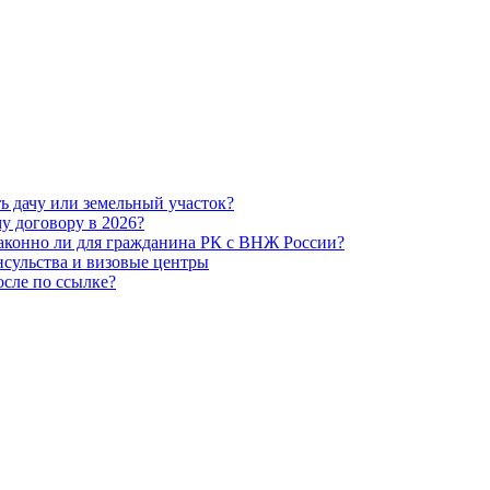
ь дачу или земельный участок?
у договору в 2026?
законно ли для гражданина РК с ВНЖ России?
нсульства и визовые центры
сле по ссылке?