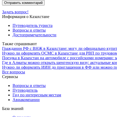
Задать вопрос!
Информация о Казахстане
Путеводитель туриста
Вопросы и ответы
Достопримечательности
Также спрашивают
Гражданин РФ с ВНЖ в Казахстане: могу ли официально купит
Нужно ли оформлять ОСМС в Казахстане для РВП по трудовом
Поездка в Казахстан на автомобиле с российскими номерами: 
Где в Алматы можно открыть шенгенскую визу: актуальные ко
Нужно ли оформлять ИИН до приглашения в ФФ или можно по
Все вопросы
Сервисы
Вопросы и ответы
Путеводитель
Гид по интересным местам
Авиакомпании
База знаний