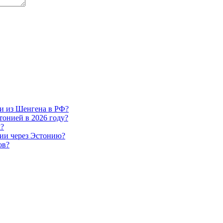
ии из Шенгена в РФ?
тонией в 2026 году?
м?
ии через Эстонию?
ов?