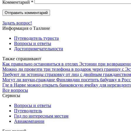
Комментарий
*
Задать вопрос!
Информация о Таллине
Путеводитель туриста
Вопросы и ответы
Достопримечательности
Также спрашивают
Как правильно остановиться в отелях Эстонии при возвращен
Можно ли провезти три телефона в подарок через границу с Эс
Требуют ли эстонцы страховку от лиц с двойным гражданство
Могут ли внуки-граждане Финляндии посетить бабушку в Росс
Где в Нарве можно открыть банковскую ячейку для нерезидент
Все вопросы
Сервисы
Вопросы и ответы
Путеводитель
Гид по интересным местам
Авиакомпании