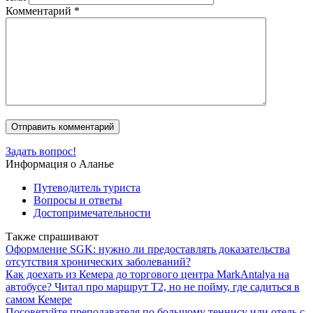
Комментарий
*
Задать вопрос!
Информация о Аланье
Путеводитель туриста
Вопросы и ответы
Достопримечательности
Также спрашивают
Оформление SGK: нужно ли предоставлять доказательства
отсутствия хронических заболеваний?
Как доехать из Кемера до торгового центра MarkAntalya на
автобусе? Читал про маршрут T2, но не пойму, где садиться в
самом Кемере
Посоветуйте преподавателя по большому теннису или отель с