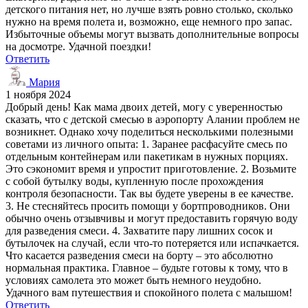
детского питания нет, но лучше взять ровно столько, сколько
нужно на время полета и, возможно, еще немного про запас.
Избыточные объемы могут вызвать дополнительные вопросы
на досмотре. Удачной поездки!
Ответить
Мария
1 ноября 2024
Добрый день! Как мама двоих детей, могу с уверенностью
сказать, что с детской смесью в аэропорту Алании проблем не
возникнет. Однако хочу поделиться несколькими полезными
советами из личного опыта: 1. Заранее расфасуйте смесь по
отдельным контейнерам или пакетикам в нужных порциях.
Это сэкономит время и упростит приготовление. 2. Возьмите
с собой бутылку воды, купленную после прохождения
контроля безопасности. Так вы будете уверены в ее качестве.
3. Не стесняйтесь просить помощи у бортпроводников. Они
обычно очень отзывчивы и могут предоставить горячую воду
для разведения смеси. 4. Захватите пару лишних сосок и
бутылочек на случай, если что-то потеряется или испачкается.
Что касается разведения смеси на борту – это абсолютно
нормальная практика. Главное – будьте готовы к тому, что в
условиях самолета это может быть немного неудобно.
Удачного вам путешествия и спокойного полета с малышом!
Ответить