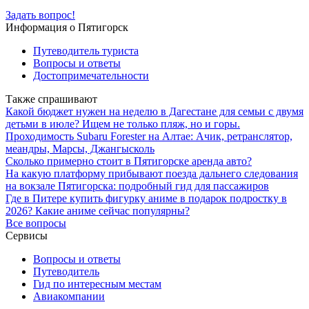
Задать вопрос!
Информация о Пятигорск
Путеводитель туриста
Вопросы и ответы
Достопримечательности
Также спрашивают
Какой бюджет нужен на неделю в Дагестане для семьи с двумя
детьми в июле? Ищем не только пляж, но и горы.
Проходимость Subaru Forester на Алтае: Ачик, ретранслятор,
меандры, Марсы, Джангысколь
Сколько примерно стоит в Пятигорске аренда авто?
На какую платформу прибывают поезда дальнего следования
на вокзале Пятигорска: подробный гид для пассажиров
Где в Питере купить фигурку аниме в подарок подростку в
2026? Какие аниме сейчас популярны?
Все вопросы
Сервисы
Вопросы и ответы
Путеводитель
Гид по интересным местам
Авиакомпании