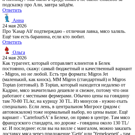
подсказку про Али, завтра зайдём.
Ответить
Анна
24 мая 2026
Про 'Kasap Ali' подтверждаю - отличная лавка, мясо халяль.
Ещё там есть баранина, если кто любит.
Ответить
Ольга
24 мая 2026
Как турагент, который отправляет клиентов в Белек
постоянно, скажу: самый бюджетный и качественный вариант
- Migros, но не любой. Есть три формата: Migros Jet
(маленький, как киоск), MM Migros (стандартный) и Migros
Toptan (оптовый). В Toptan, который находится недалеко от
Кадрие, мясо значительно дешевле и свежее, потому что они
работают с местными фермерами. Обычно цены на говядину
там 70-80 TL/кг, на курицу 30 TL. Из минусов - нужно ехать
специально. Если лень, в центральном Мигросе (рядом с
автовокзалом) тоже нормальный выбор, но цены выше. Ещё
вариант - 'CarrefourSA' в Белеке, он прямо в центре. Там мясо
французского стандарта, но дороже - говядина около 130 TL/
кг. И последнее: если вы на вилле с мангалом, можно заказать
доставку мяса через приложение 'Getir' или 'Yemeksepeti' - там