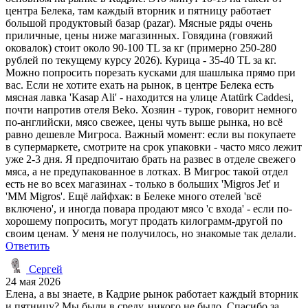
центра Белека, там каждый вторник и пятницу работает
большой продуктовый базар (pazar). Мясные ряды очень
приличные, цены ниже магазинных. Говядина (говяжий
оковалок) стоит около 90-100 TL за кг (примерно 250-280
рублей по текущему курсу 2026). Курица - 35-40 TL за кг.
Можно попросить порезать кусками для шашлыка прямо при
вас. Если не хотите ехать на рынок, в центре Белека есть
мясная лавка 'Kasap Ali' - находится на улице Atatürk Caddesi,
почти напротив отеля Beko. Хозяин - турок, говорит немного
по-английски, мясо свежее, цены чуть выше рынка, но всё
равно дешевле Мигроса. Важный момент: если вы покупаете
в супермаркете, смотрите на срок упаковки - часто мясо лежит
уже 2-3 дня. Я предпочитаю брать на развес в отделе свежего
мяса, а не предупакованное в лотках. В Мигрос такой отдел
есть не во всех магазинах - только в больших 'Migros Jet' и
'MM Migros'. Ещё лайфхак: в Белеке много отелей 'всё
включено', и иногда повара продают мясо 'с входа' - если по-
хорошему попросить, могут продать килограмм-другой по
своим ценам. У меня не получилось, но знакомые так делали.
Ответить
Сергей
24 мая 2026
Елена, а вы знаете, в Кадрие рынок работает каждый вторник
и пятницу? Мы были в среду, никого не было. Спасибо за