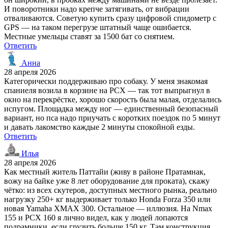
И поворотники надо крепче затягивать, от вибрации
отваливаются. Советую купить сразу цифровой спидометр с
GPS — на таком перегрузе штатный чаще ошибается.
Местные умельцы ставят за 1500 бат со снятием.
Ответить
Анна
28 апреля 2026
Категорически поддерживаю про собаку. У меня знакомая
спаниеля возила в корзине на PCX — так тот выпрыгнул в
окно на перекрёстке, хорошо скорость была малая, отделались
испугом. Площадка между ног — единственный безопасный
вариант, но пса надо приучать с коротких поездок по 5 минут
и давать лакомство каждые 2 минуты спокойной езды.
Ответить
Илья
28 апреля 2026
Как местный житель Паттайи (живу в районе Пратамнак,
вожу на байке уже 8 лет оборудование для проката), скажу
чётко: из всех скутеров, доступных местного рынка, реально
нагрузку 250+ кг выдерживает только Honda Forza 350 или
новая Yamaha XMAX 300. Остальное — иллюзия. На Nmax
155 и PCX 160 я лично видел, как у людей лопаются
подрамники, если грузить больше 150 кг. Там конструкция