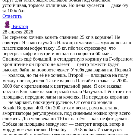
устойчивая, тормоза отличные. Но цена кусается — даже б/у
за 100к бат.
Ответить
Виктор
28 апреля 2026
Ты серьёзно хочешь возить спаниеля 25 кг в корзине? Не
советую. Я знаю случай в Накхонратчасиме — мужик возил в
пластиковом кофре таксу 15 кг, пёс так стрессанул, что
перегрыз кофр изнутри и выпал на скорости 60 км/ч.
Спаниель ещё больший, в стандартную корзину на Г-образном
кронштейне он просто не влезет — центр тяжести будет
высоко, байк на повороте ляжет. У тебя два варианта. Первый
— коляска, но ты её не хочешь. Второй — площадка на полу
между ног водителя. Такие варят в Паттайе на заказ за 2000-
3000 бат с креплением к центральной раме. Я сам заказал
такую в Бангкоке на мастерской около Чатучака. Пёс стоит на
площадке, передние лапы на коленях. На передних корзинах
— не вариант, блокирует рулевое. От себя по модели —
Suzuki Burgman 400. Он 200 кг сам весит, рама как танк,
амортизаторы регулируемые, под сиденьем можно кучу всего
сложить. Два человека по 110 кг на нём — как не фиг делать.
Собака на площадке между ног — смотрит вперёд, ветер в
морду, все счастливы. Цена б/у — 70-85к бат. Из минусов —
он широкий, в пробках между машинами не везде пролезает.