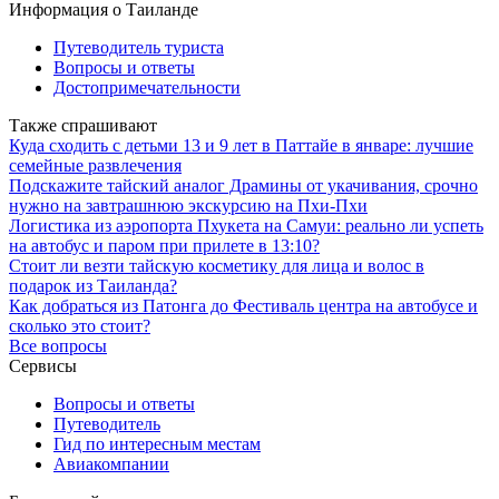
Информация о Таиланде
Путеводитель туриста
Вопросы и ответы
Достопримечательности
Также спрашивают
Куда сходить с детьми 13 и 9 лет в Паттайе в январе: лучшие
семейные развлечения
Подскажите тайский аналог Драмины от укачивания, срочно
нужно на завтрашнюю экскурсию на Пхи-Пхи
Логистика из аэропорта Пхукета на Самуи: реально ли успеть
на автобус и паром при прилете в 13:10?
Стоит ли везти тайскую косметику для лица и волос в
подарок из Таиланда?
Как добраться из Патонга до Фестиваль центра на автобусе и
сколько это стоит?
Все вопросы
Сервисы
Вопросы и ответы
Путеводитель
Гид по интересным местам
Авиакомпании