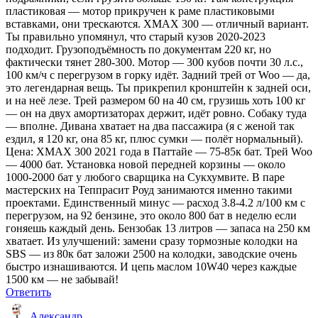
пластиковая — мотор прикручен к раме пластиковыми
вставками, они трескаются. XMAX 300 — отличный вариант.
Ты правильно упомянул, что старый кузов 2020-2023
подходит. Грузоподъёмность по документам 220 кг, но
фактически тянет 280-300. Мотор — 300 кубов почти 30 л.с.,
100 км/ч с перегрузом в горку идёт. Задний трей от Woo — да,
это легендарная вещь. Ты прикрепил кронштейн к задней оси,
и на неё лезе. Трей размером 60 на 40 см, грузишь хоть 100 кг
— он на двух амортизаторах держит, идёт ровно. Собаку туда
— вполне. Дивана хватает на два пассажира (я с женой так
ездил, я 120 кг, она 85 кг, плюс сумки — полёт нормальный).
Цена: XMAX 300 2021 года в Паттайе — 75-85к бат. Трей Woo
— 4000 бат. Установка новой передней корзины — около
1000-2000 бат у любого сварщика на Сукхумвите. В паре
мастерских на Теппрасит Роуд занимаются именно такими
проектами. Единственный минус — расход 3.8-4.2 л/100 км с
перегрузом, на 92 бензине, это около 800 бат в неделю если
гоняешь каждый день. Бензобак 13 литров — запаса на 250 км
хватает. Из улучшений: замени сразу тормозные колодки на
SBS — из 80к бат заложи 2500 на колодки, заводские очень
быстро изнашиваются. И цепь маслом 10W40 через каждые
1500 км — не забывай!
Ответить
Александр