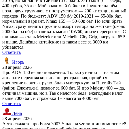
2010), но запчасти в Тае найти сложно. Зато мотор — зверь,
400 кубов, 35 л.с. Мой знакомый байкер в Пхукете на нём
возил двух грузчиков с инструментом — 200 кг сзади, полный
порядок. По бюджету: ADV 150 б/у 2019-2021 — 65-80к бат,
нормальный вариант. Nmax 155 — 50-60к бат. Но если брать
Nmax, сразу менять пружины амортизатора на жёсткие (около
2000 бат за обе) и заливать масло 10W60, иначе перегреется. С
шинами — ставь Metzeler или Michelin City Grip, нагрузка 65P
и выше. Дешёвые китайские на таком весе за 3000 км
убиваются.
Ответить
Игорь
28 апреля 2026
Про ADV 150 верно подмечено. Только уточню — на этом
аппарате передняя корзина не центральная, придётся
крепление варить к рулю. Знаю мастерскую на Паттайя Тай
(район Джомтьен), делают за 600 бат. И про Majesty 400 — да,
отличная машина, но в Тае с налогом беда: ежегодный налог
выше 7000 бат, и страховка 1+ класса за 4000 бат.
Ответить
Лена
28 апреля 2026
А что скажете про Forza 300? У нас на Филиппинах многие её
берут для таких задач. Большой объём под сиденьем,