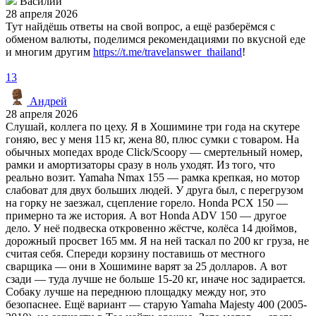
Василий
28 апреля 2026
Тут найдёшь ответы на свой вопрос, а ещё разберёмся с
обменом валюты, поделимся рекомендациями по вкусной еде
и многим другим
https://t.me/travelanswer_thailand
!
13
Андрей
28 апреля 2026
Слушай, коллега по цеху. Я в Хошимине три года на скутере
гоняю, вес у меня 115 кг, жена 80, плюс сумки с товаром. На
обычных мопедах вроде Click/Scoopy — смертельный номер,
рамки и амортизаторы сразу в ноль уходят. Из того, что
реально возит. Yamaha Nmax 155 — рамка крепкая, но мотор
слабоват для двух больших людей. У друга был, с перегрузом
на горку не заезжал, сцепление горело. Honda PCX 150 —
примерно та же история. А вот Honda ADV 150 — другое
дело. У неё подвеска откровенно жёстче, колёса 14 дюймов,
дорожный просвет 165 мм. Я на ней таскал по 200 кг груза, не
считая себя. Спереди корзину поставишь от местного
сварщика — они в Хошимине варят за 25 долларов. А вот
сзади — туда лучше не больше 15-20 кг, иначе нос задирается.
Собаку лучше на переднюю площадку между ног, это
безопаснее. Ещё вариант — старую Yamaha Majesty 400 (2005-