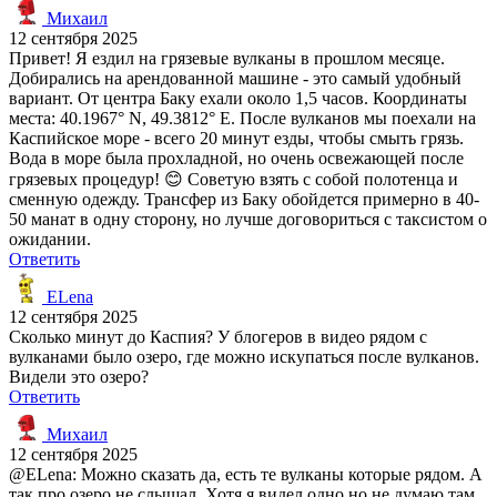
Михаил
12 сентября 2025
Привет! Я ездил на грязевые вулканы в прошлом месяце.
Добирались на арендованной машине - это самый удобный
вариант. От центра Баку ехали около 1,5 часов. Координаты
места: 40.1967° N, 49.3812° E. После вулканов мы поехали на
Каспийское море - всего 20 минут езды, чтобы смыть грязь.
Вода в море была прохладной, но очень освежающей после
грязевых процедур! 😊 Советую взять с собой полотенца и
сменную одежду. Трансфер из Баку обойдется примерно в 40-
50 манат в одну сторону, но лучше договориться с таксистом о
ожидании.
Ответить
ELena
12 сентября 2025
Сколько минут до Каспия? У блогеров в видео рядом с
вулканами было озеро, где можно искупаться после вулканов.
Видели это озеро?
Ответить
Михаил
12 сентября 2025
@ELena: Можно сказать да, есть те вулканы которые рядом. А
так про озеро не слышал. Хотя я видел одно но не думаю там