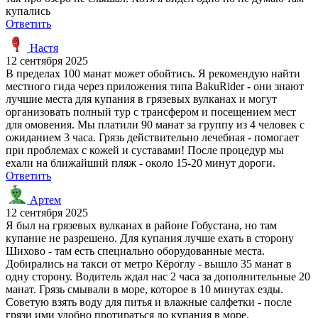
купались
Ответить
Настя
12 сентября 2025
В пределах 100 манат может обойтись. Я рекомендую найти
местного гида через приложения типа BakuRider - они знают
лучшие места для купания в грязевых вулканах и могут
организовать полный тур с трансфером и посещением мест
для омовения. Мы платили 90 манат за группу из 4 человек с
ожиданием 3 часа. Грязь действительно лечебная - помогает
при проблемах с кожей и суставами! После процедур мы
ехали на ближайший пляж - около 15-20 минут дороги.
Ответить
Артем
12 сентября 2025
Я был на грязевых вулканах в районе Гобустана, но там
купание не разрешено. Для купания лучше ехать в сторону
Шихово - там есть специально оборудованные места.
Добирались на такси от метро Кёроглу - вышло 35 манат в
одну сторону. Водитель ждал нас 2 часа за дополнительные 20
манат. Грязь смывали в море, которое в 10 минутах езды.
Советую взять воду для питья и влажные салфетки - после
грязи ими удобно протираться до купания в море.