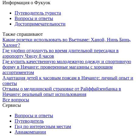
Информация о Фукуок
Путеводитель туриста
Вопросы и ответы
Достопримечательности
Также спрашивают
Какие розетки использовать во Вьетнаме: Ханой, Нинь Бинь,
Халонг?
Где удобно отдохнуть во время длительной пересадки в
аэропорту Чэнду 8 часов
Где купить качественную молодежную одежду и спортивную
форму в Нячанге: проверенные магазины с хорошим
ассортиментом
Адаптация детей к часовым поясам в Нячанге: личный опыт и
советы
Отзывы о медицинской страховке от Райффайзенбанка в
Нячанге: реальный опыт использования
Все вопросы
Сервисы
Вопросы и ответы
Путеводитель
Гид по интересным местам
Авиакомпании