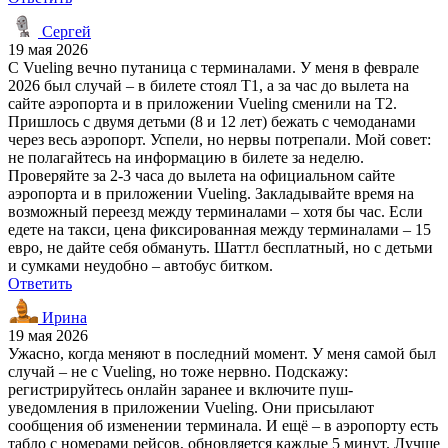
Сергей
19 мая 2026
С Vueling вечно путаница с терминалами. У меня в феврале
2026 был случай – в билете стоял T1, а за час до вылета на
сайте аэропорта и в приложении Vueling сменили на T2.
Пришлось с двумя детьми (8 и 12 лет) бежать с чемоданами
через весь аэропорт. Успели, но нервы потрепали. Мой совет:
не полагайтесь на информацию в билете за неделю.
Проверяйте за 2-3 часа до вылета на официальном сайте
аэропорта и в приложении Vueling. Закладывайте время на
возможный переезд между терминалами – хотя бы час. Если
едете на такси, цена фиксированная между терминалами – 15
евро, не дайте себя обмануть. Шаттл бесплатный, но с детьми
и сумками неудобно – автобус битком.
Ответить
Ирина
19 мая 2026
Ужасно, когда меняют в последний момент. У меня самой был
случай – не с Vueling, но тоже нервно. Подскажу:
регистрируйтесь онлайн заранее и включите пуш-
уведомления в приложении Vueling. Они присылают
сообщения об изменении терминала. И ещё – в аэропорту есть
табло с номерами рейсов, обновляется каждые 5 минут. Лучше