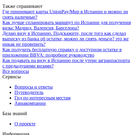
Также спрашивают
Где принимают карты UnionPay/Мир в Испании и можно ли
снять наличные?
Как лучше спланировать маршрут по Испании для получения
визы: Мадрид, Валенсия, Барселона?
Делаю визу в Испанию. Подскажите, после того как сделал
выписку из банка об остатке, можно ли снять деньги? это же
никак не проверить?
Как получить бесплатную справку о доступном остатке в
приложении BBVA: подробное руководство
Как подавать на визу в Испанию после утери загранпаспорта
с предыдущими визами?
Все вопросы
Сервисы
Вопросы и ответы
Путеводитель
Гид по интересным местам
Авиакомпании
База знаний
О проекте
Информация