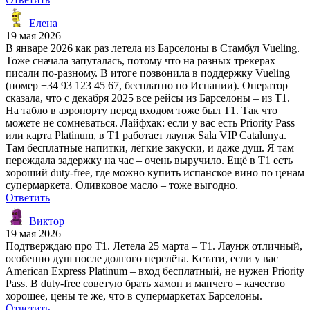
Елена
19 мая 2026
В январе 2026 как раз летела из Барселоны в Стамбул Vueling.
Тоже сначала запуталась, потому что на разных трекерах
писали по-разному. В итоге позвонила в поддержку Vueling
(номер +34 93 123 45 67, бесплатно по Испании). Оператор
сказала, что с декабря 2025 все рейсы из Барселоны – из T1.
На табло в аэропорту перед входом тоже был T1. Так что
можете не сомневаться. Лайфхак: если у вас есть Priority Pass
или карта Platinum, в T1 работает лаунж Sala VIP Catalunya.
Там бесплатные напитки, лёгкие закуски, и даже душ. Я там
переждала задержку на час – очень выручило. Ещё в T1 есть
хороший duty-free, где можно купить испанское вино по ценам
супермаркета. Оливковое масло – тоже выгодно.
Ответить
Виктор
19 мая 2026
Подтверждаю про T1. Летела 25 марта – T1. Лаунж отличный,
особенно душ после долгого перелёта. Кстати, если у вас
American Express Platinum – вход бесплатный, не нужен Priority
Pass. В duty-free советую брать хамон и манчего – качество
хорошее, цены те же, что в супермаркетах Барселоны.
Ответить