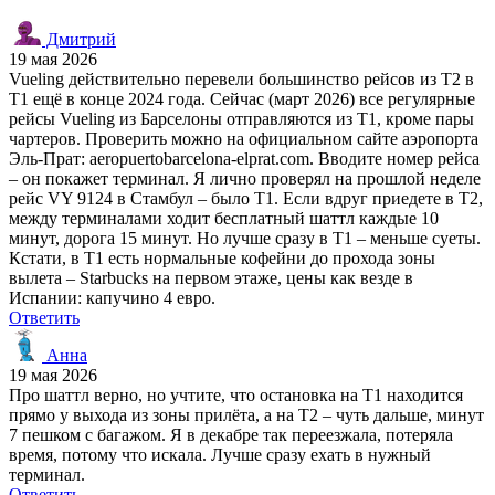
Дмитрий
19 мая 2026
Vueling действительно перевели большинство рейсов из T2 в
T1 ещё в конце 2024 года. Сейчас (март 2026) все регулярные
рейсы Vueling из Барселоны отправляются из T1, кроме пары
чартеров. Проверить можно на официальном сайте аэропорта
Эль-Прат: aeropuertobarcelona-elprat.com. Вводите номер рейса
– он покажет терминал. Я лично проверял на прошлой неделе
рейс VY 9124 в Стамбул – было T1. Если вдруг приедете в T2,
между терминалами ходит бесплатный шаттл каждые 10
минут, дорога 15 минут. Но лучше сразу в T1 – меньше суеты.
Кстати, в T1 есть нормальные кофейни до прохода зоны
вылета – Starbucks на первом этаже, цены как везде в
Испании: капучино 4 евро.
Ответить
Анна
19 мая 2026
Про шаттл верно, но учтите, что остановка на T1 находится
прямо у выхода из зоны прилёта, а на T2 – чуть дальше, минут
7 пешком с багажом. Я в декабре так переезжала, потеряла
время, потому что искала. Лучше сразу ехать в нужный
терминал.
Ответить