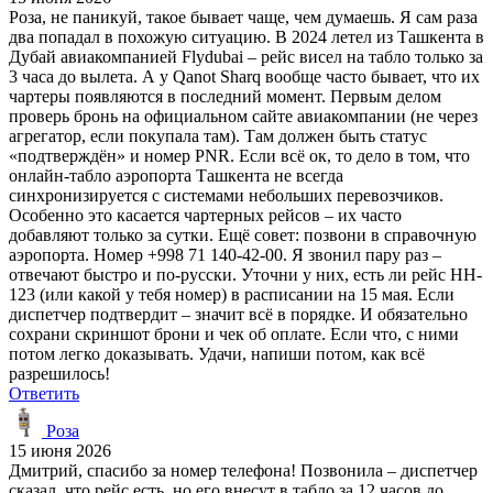
Роза, не паникуй, такое бывает чаще, чем думаешь. Я сам раза
два попадал в похожую ситуацию. В 2024 летел из Ташкента в
Дубай авиакомпанией Flydubai – рейс висел на табло только за
3 часа до вылета. А у Qanot Sharq вообще часто бывает, что их
чартеры появляются в последний момент. Первым делом
проверь бронь на официальном сайте авиакомпании (не через
агрегатор, если покупала там). Там должен быть статус
«подтверждён» и номер PNR. Если всё ок, то дело в том, что
онлайн-табло аэропорта Ташкента не всегда
синхронизируется с системами небольших перевозчиков.
Особенно это касается чартерных рейсов – их часто
добавляют только за сутки. Ещё совет: позвони в справочную
аэропорта. Номер +998 71 140-42-00. Я звонил пару раз –
отвечают быстро и по-русски. Уточни у них, есть ли рейс HH-
123 (или какой у тебя номер) в расписании на 15 мая. Если
диспетчер подтвердит – значит всё в порядке. И обязательно
сохрани скриншот брони и чек об оплате. Если что, с ними
потом легко доказывать. Удачи, напиши потом, как всё
разрешилось!
Ответить
Роза
15 июня 2026
Дмитрий, спасибо за номер телефона! Позвонила – диспетчер
сказал, что рейс есть, но его внесут в табло за 12 часов до