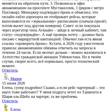
меняется на обратном пути. 3. Позвонила в офис
авиакомпании на проспекте Мустакиллик, 1 (рядом с метро
Пахтакор). Менеджер подтвердил бронь и объяснил, что
онлайн-табло аэропорта не отображает рейсы, которые
выполняются по «зеркальному» расписанию (сначала прилёт,
потом вылет под другим номером). Совет: если покупала
через агрегатор типа Aviasales – зайди в личный кабинет, там
статус «подтверждён». А ещё проверь почту – должно быть
письмо с маршрутной квитанцией. Обычно там есть явная
ссылка «проверить бронь». Кстати, в 2026 году ужесточили
правила: авиакомпании обязаны отвечать на запросы в
течение 24 часов. Если молчат дольше – можно жаловаться в
Агентство гражданской авиации Узбекистана. Но в твоём
случае, скорее всего, всё нормально, просто технический
момент.
Ответить
Мария
15 июня 2026
Елена, супер подробно! Скажи, а если рейс чартерный – эти
шаги тоже работают? У меня подруга летит из Ташкента в
Шарм-эль-Шейх на чартере, та же проблема.
Ответить
Елена