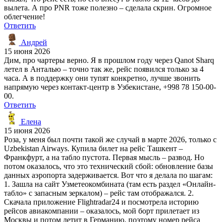
вылета. А про PNR тоже полезно – сделала скрин. Огромное
облегчение!
Ответить
Андрей
15 июня 2026
Дим, про чартеры верно. Я в прошлом году через Qanot Sharq
летел в Анталью – точно так же, рейс появился только за 4
часа. А в поддержку они тупят конкретно, лучше звонить
напрямую через контакт-центр в Узбекистане, +998 78 150-00-
00.
Ответить
Елена
15 июня 2026
Роза, у меня был почти такой же случай в марте 2026, только с
Uzbekistan Airways. Купила билет на рейс Ташкент –
Франкфурт, а на табло пустота. Первая мысль – развод. Но
потом оказалось, что это технический сбой: обновление базы
данных аэропорта задерживается. Вот что я делала по шагам:
1. Зашла на сайт Узметеокомбината (там есть раздел «Онлайн-
табло» с запасным зеркалом) – рейс там отображался. 2.
Скачала приложение Flightradar24 и посмотрела историю
рейсов авиакомпании – оказалось, мой борт прилетает из
Москвы и потом летит в Германию, поэтому номер рейса