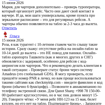
15 июня 2026
Мария, для чартеров дополнительно – проверь туроператора,
который организует рейс. Часто они дают свой контакт в
ваучере. И да, мои шаги универсальны, кроме пункта про
зеркальное расписание – это для регулярных рейсов. А
чартеры обычно появляются на табло за 2-3 часа до вылета.
Ответить
Ольга
15 июня 2026
Роза, я как турагент с 10-летним стажем часто слышу такие
истории. Сразу скажу: отсутствие рейса на онлайн-табло за
10-14 дней до вылета – это НЕ повод для паники. Онлайн-
табло аэропорта Ташкента (как и многих других в СНГ)
обновляется с задержкой, особенно для рейсов с код-
шерингом или чартеров. Что я рекомендую делать клиентам в
такой ситуации: - Проверьте статус брони через систему
Amadeus (это глобальный GDS). Я могу проверить, если
пришлёте номер PNR в личку, но вам проще воспользоваться
такими сайтами как checkmytrip.com – введите фамилию и код
брони (обычно 6 букв/цифр). - Позвоните в авиакомпанию по
телефону экстренной связи. Для Qanot Sharq: +998 78 150-00-
00 (работают круглосуточно, но в час пик дозвон минут 15-
20). Говорите чётко: «У меня рейс HH-123 на 15 мая, билет
куплен, но его нет на табло. Подтвердите бронь». - Запросите