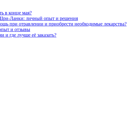
ь в конце мая?
х Шри-Ланки: личный опыт и решения
щь при отравлении и приобрести необходимые лекарства?
 опыт и отзывы
и и где лучше её заказать?