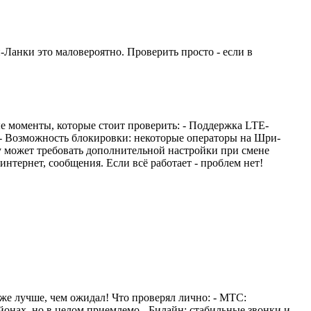
Ланки это маловероятно. Проверить просто - если в
ые моменты, которые стоит проверить: - Поддержка LTE-
. - Возможность блокировки: некоторые операторы на Шри-
ay может требовать дополнительной настройки при смене
интернет, сообщения. Если всё работает - проблем нет!
же лучше, чем ожидал! Что проверял лично: - МТС:
йонах, но в целом приемлемо - Билайн: стабильные звонки и