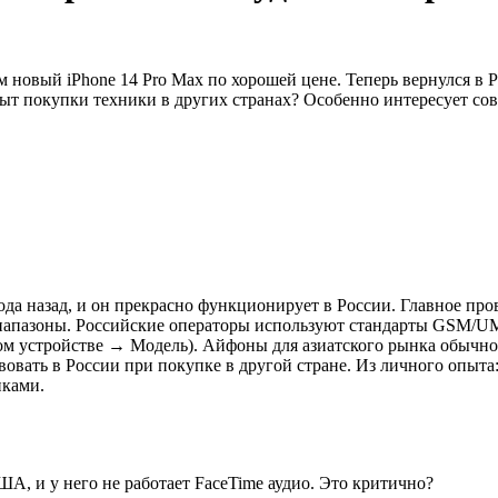
 новый iPhone 14 Pro Max по хорошей цене. Теперь вернулся в Р
т покупки техники в других странах? Особенно интересует сов
 года назад, и он прекрасно функционирует в России. Главное пр
иапазоны. Российские операторы используют стандарты GSM/U
том устройстве → Модель). Айфоны для азиатского рынка обычно 
вовать в России при покупке в другой стране. Из личного опыта
нками.
ША, и у него не работает FaceTime аудио. Это критично?