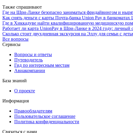
Также спрашивают
Где на Шри-Ланке безопасно заниматься фридайвингом и нырят
Как снять деньги с карты Почта-банка Union Pay в банкомата
Где в Хиккадуве найти квалифицированную медицинскую помо
Работает ли карта UnionPay в Шри-Ланке в 2024 году: личный
Сколько стоит двухдневная экскурсия на Эллу для семьи с детьм
Все вопросы
Сервисы
Вопросы и ответы
Путеводитель
Гид по интересным местам
Авиакомпании
База знаний
О проекте
Информация
Правообладателям
Пользовательское соглашение
Политика конфиденциальности
Связаться с нами