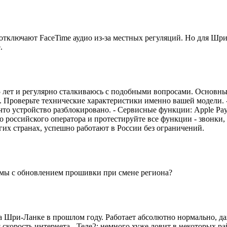
тключают FaceTime аудио из-за местных регуляций. Но для Шри-
.
е 5 лет и регулярно сталкиваюсь с подобными вопросами. Основн
38. Проверьте технические характеристики именно вашей модели
 что устройство разблокировано. - Сервисные функции: Apple P
о российского оператора и протестируйте все функции - звонки, 
их странах, успешно работают в России без ограничений.
емы с обновлением прошивки при смене региона?
на Шри-Ланке в прошлом году. Работает абсолютно нормально, да
 скорость интернета - Теле2: немного хуже ловит в некоторых ра