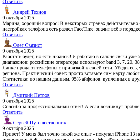
Ответить
Андрей Технов
9 октября 2025
Марина, хороший вопрос! В некоторых странах действительно о
настройках телефона есть раздел FaceTime, значит всё в порядке
Ответить
Олег Связист
9 октября 2025
Работать будет, но есть нюансы! Я работаю в салоне связи уж
диапазонов: российские операторы используют band 3, 7, 20, 
Ланке продают телефоны с привязкой к своей сети. Убедитесь,
региона. Практический совет: просто вставьте сим-карту любог
Статистика: по нашим данным, 95% айфонов, купленных в друг
Ответить
Дмитрий Петров
9 октября 2025
Спасибо за профессиональный ответ! А если возникнут пробл
Ответить
Сергей Путешественник
9 октября 2025
Привет! У меня был точно такой же опыт - покупал iPhone 13 
полноценный 4G везде, где есть покрытие - МегаФон: отличная