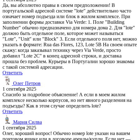
Да, вы абсолютно правы в своем предположении! В
португальской адресной системе "lote" действительно часто
означает номер подъезда или блок в жилом комплексе. При
заполнении формы доставки Via Verde: 1. Поле "Building
Number" обычно предназначено для номера дома 2. Для "lote"
должно быть отдельное поле, которое может называться
"Lote", "Unit" или "Block" 3. Если отдельного поля нет, можно
указать в формате: Rua das Flores, 123, Lote 5B На своем опыте
скажу: когда заказывал технику через Via Verde, просто
добавил "Lote 2C" в конец адресной строки, и доставка
прошла без проблем. Курьеры в Португалии хорошо знакомы
с такой системой адресации.
Ответить
Олег Петров
1 сентября 2025
Спасибо за подробное объяснение! А если в моем жилом
комплексе несколько корпусов, но нет явного разделения на
подъезды? Как в этом случае определить lote?
Ответить
Мария Силва
1 сентября 2025
Олег, хороший вопрос! Обычно номер lote указан на вашем
почтовом ящике или в договоре аренды/купли. Если нет —