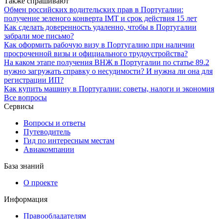
Также спрашивают
Обмен российских водительских прав в Португалии:
получение зеленого конверта IMT и срок действия 15 лет
Как сделать доверенность удаленно, чтобы в Португалии
забрали мое письмо?
Как оформить рабочую визу в Португалию при наличии
просроченной визы и официального трудоустройства?
На каком этапе получения ВНЖ в Португалии по статье 89.2
нужно загружать справку о несудимости? И нужна ли она для
регистрации ИП?
Как купить машину в Португалии: советы, налоги и экономия
Все вопросы
Сервисы
Вопросы и ответы
Путеводитель
Гид по интересным местам
Авиакомпании
База знаний
О проекте
Информация
Правообладателям