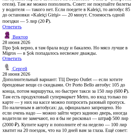
отеля). Там же можно пополнить. Совет: не покупайте билеты
у водителя — такого нет. Если поедете в Kaleiçi, то автобус 85
до остановки «Kaleiçi Girişi» — 20 минут. Стоимость одной
поездки — 5 лир (20 ₽).
Ответить
Виктор
28 июня 2026
Про Şok верно, я там брала воду и бакалею. Но мясо лучше в
Migros — в Şok попадалось несвежее дважды.
Ответить
Сергей
28 июня 2026
Дополнительный вариант: ТЦ Deepo Outlet — если хотите
брендовые вещи со скидками. От Porto Bello автобус 105 до
конца, потом маршрутка, но быстрее такси за 150 лир (600 ₽).
Там есть продуктовый супермаркет Metro, но вход только по
карте — у них на кассе можно попросить разовый пропуск.
По наличным в автобусах: да, официально запрещено. Но
если очень надо — можно зайти через заднюю дверь, иногда
водители не замечают, но я бы не рисковал — штраф 500 лир
(2000 ₽). Купите карту и пополните её на неделю — 100 лир
хватит на 20 поездок, что на 10 дней вам за глаза. Ещё совет: