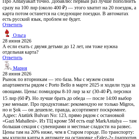
Про Antalyakart точно. Добавлю: первый раз лучше пополнить
сразу на 100 лир (около 400 ₽) — этого хватит на 20 поездок, а
карта потом останется на следующие поездки. В автоматах
есть русский язык, проблем не будет.
Ответить
Ольга
28 июня 2026
А если ехать с двумя детьми до 12 лет, им тоже нужна
отдельная карта?
Ответить
Мария
28 июня 2026
Рынок по вторникам — это база. Мы с мужем сняли
апартаменты рядом с Porto Bello в марте 2025 и ходили туда за
овощами. Цены: помидоры 8-10 лир за кг (30-40 ₽), персики
15 лир (60 ₽). Но лучше брать до обеда — после 14:00 выбор
уже меньше. Про продуктовые: рекомендую не только Migros,
но и Şok — он дешевле, правда, ассортимент поскромнее.
Адрес: Atatürk Bulvarı No: 123, прямо рядом с остановкой
«Gazi Mahallesi». Из ТЦ кроме 5M есть ещё MarkAntalya — там
большая секция с сувенирами и местные сладости на развес.
Цены там на 20% ниже, чем в Старом городе. По транспорту:
мы купили карты в автомате на остановке «Falez-2» (напротив