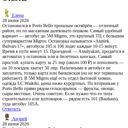
Елена
28 июня 2026
Остановился в Porto Bello прошлым октябрём — отличный
район, но по магазинам далековато пешком. Самый удобный
вариант — автобус до 5M Migros, это крупный ТЦ с большим
супермаркетом Migros. Остановка называется «Atatürk
Bulvarı-17», автобусы 105 и 106 ходят каждые 10-15 минут.
Время в пути минут 15. Проездной — Antalyakart, продаётся в
автоматах у остановок или в билетных киосках. Самый
простой: купить карту за 25 лир (около 100 ₽) и пополнить —
на 10 поездок хватит 50 лир. Наличными в автобусе не
заплатить, только карта или банковская (но не все терминалы
работают). В 5M Migros ещё есть отдел бытовой химии,
одежда LC Waikiki, цены ниже курортных. По вторникам у
Porto Bello прямо рядом сельхозрынок — фрукты, овощи,
сыры местные. Очень советую. Если нужно что-то типа
строительного или хозтоваров — рядом есть 101 (Bauhaus),
туда автобус 105A.
Ответить
Андрей
28 июня 2026