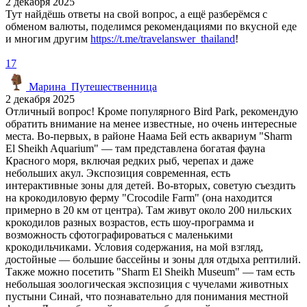
2 декабря 2025
Тут найдёшь ответы на свой вопрос, а ещё разберёмся с
обменом валюты, поделимся рекомендациями по вкусной еде
и многим другим
https://t.me/travelanswer_thailand
!
17
Марина_Путешественница
2 декабря 2025
Отличный вопрос! Кроме популярного Bird Park, рекомендую
обратить внимание на менее известные, но очень интересные
места. Во-первых, в районе Наама Бей есть аквариум "Sharm
El Sheikh Aquarium" — там представлена богатая фауна
Красного моря, включая редких рыб, черепах и даже
небольших акул. Экспозиция современная, есть
интерактивные зоны для детей. Во-вторых, советую съездить
на крокодиловую ферму "Crocodile Farm" (она находится
примерно в 20 км от центра). Там живут около 200 нильских
крокодилов разных возрастов, есть шоу-программа и
возможность сфотографироваться с маленькими
крокодильчиками. Условия содержания, на мой взгляд,
достойные — большие бассейны и зоны для отдыха рептилий.
Также можно посетить "Sharm El Sheikh Museum" — там есть
небольшая зоологическая экспозиция с чучелами животных
пустыни Синай, что познавательно для понимания местной