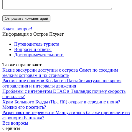
Задать вопрос!
Информация о Остров Пхукет
Путеводитель туриста
Вопросы и ответы
Достопримечательности
Также спрашивают
Какие экскурсии доступны с острова Самет по соседним
мелким островам и их стоимость
Расписание паромов Ко Лан из Паттайи: актуальное время
отправления и интервалы движения
Проблемы с интернетом DTAC в Таиланде: почему скорость
снизилась?
Храм Большого Будды (Пра Яй) открыт в середине июня?
Можно его посетить?
Разрешают ли перевозить Мангустины в багаже при вылете из
аэропорта Бангкока?
Все вопросы
Сервисы