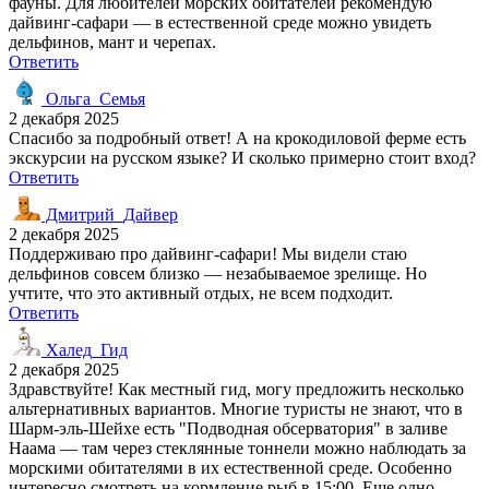
фауны. Для любителей морских обитателей рекомендую
дайвинг-сафари — в естественной среде можно увидеть
дельфинов, мант и черепах.
Ответить
Ольга_Семья
2 декабря 2025
Спасибо за подробный ответ! А на крокодиловой ферме есть
экскурсии на русском языке? И сколько примерно стоит вход?
Ответить
Дмитрий_Дайвер
2 декабря 2025
Поддерживаю про дайвинг-сафари! Мы видели стаю
дельфинов совсем близко — незабываемое зрелище. Но
учтите, что это активный отдых, не всем подходит.
Ответить
Халед_Гид
2 декабря 2025
Здравствуйте! Как местный гид, могу предложить несколько
альтернативных вариантов. Многие туристы не знают, что в
Шарм-эль-Шейхе есть "Подводная обсерватория" в заливе
Наама — там через стеклянные тоннели можно наблюдать за
морскими обитателями в их естественной среде. Особенно
интересно смотреть на кормление рыб в 15:00. Еще одно