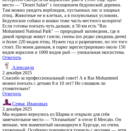
место — "Desert Safari" с посещением бедуинской деревни.
Там можно увидеть верблюдов, пустынных лис и хищных
птиц. Животные не в клетках, а в полувольных условиях.
Бедуинские собаки и кошки тоже часть местного колорита!
Если готовы поехать чуть дальше, в 50 км есть "Ras
Mohammed National Park" — природный заповедник, где в
дикой природе живут газели, гиены (их редко увидишь днем)
и более 220 видов птиц. Нужен гид и разрешение, но это того
стоит. По моим данным, в парке зарегистрировано около 150
видов кораллов и 1000 видов рыб — уникальная экосистема.
Ответить
Александр
2 декабря 2025
Спасибо за профессиональный совет! А в Ras Mohammed
можно поехать с детьми 8 и 10 лет? Не слишком ли
утомительно?
Ответить
Семья_Ивановых
2 декабря 2025
Мы недавно вернулись из Шарма и открыли для себя
замечательное место — "Oceanarium" в отеле Il Mercato. Он
меньше, чем знаменитый океанариум в Хургаде, но очень
ухоженный. Особенно понравился туннель с акулами — дети