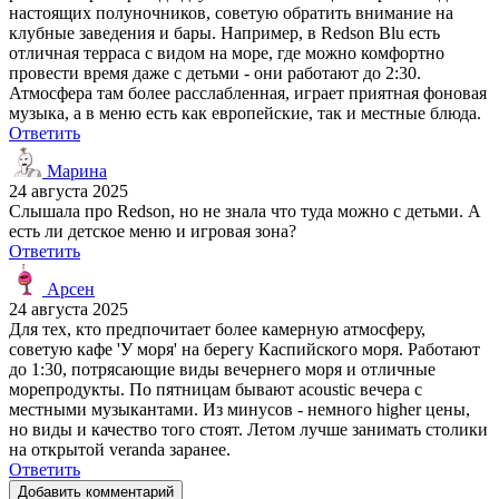
настоящих полуночников, советую обратить внимание на
клубные заведения и бары. Например, в Redson Blu есть
отличная терраса с видом на море, где можно комфортно
провести время даже с детьми - они работают до 2:30.
Атмосфера там более расслабленная, играет приятная фоновая
музыка, а в меню есть как европейские, так и местные блюда.
Ответить
Марина
24 августа 2025
Слышала про Redson, но не знала что туда можно с детьми. А
есть ли детское меню и игровая зона?
Ответить
Арсен
24 августа 2025
Для тех, кто предпочитает более камерную атмосферу,
советую кафе 'У моря' на берегу Каспийского моря. Работают
до 1:30, потрясающие виды вечернего моря и отличные
морепродукты. По пятницам бывают acoustic вечера с
местными музыкантами. Из минусов - немного higher цены,
но виды и качество того стоят. Летом лучше занимать столики
на открытой veranda заранее.
Ответить
Добавить комментарий