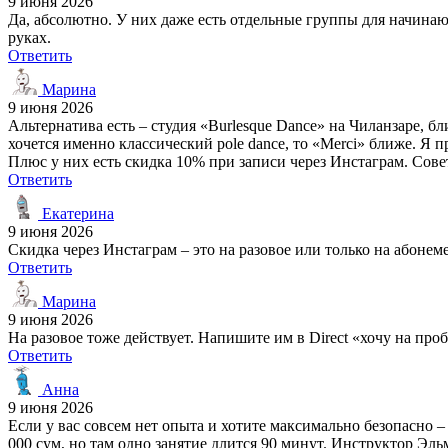
9 июня 2026
Да, абсолютно. У них даже есть отдельные группы для начинаю
руках.
Ответить
Марина
9 июня 2026
Альтернатива есть – студия «Burlesque Dance» на Чиланзаре, бл
хочется именно классический pole dance, то «Merci» ближе. Я п
Плюс у них есть скидка 10% при записи через Инстаграм. Сове
Ответить
Екатерина
9 июня 2026
Скидка через Инстаграм – это на разовое или только на абонем
Ответить
Марина
9 июня 2026
На разовое тоже действует. Напишите им в Direct «хочу на пр
Ответить
Анна
9 июня 2026
Если у вас совсем нет опыта и хотите максимально безопасно – 
000 сум, но там одно занятие длится 90 минут. Инструктор Эль