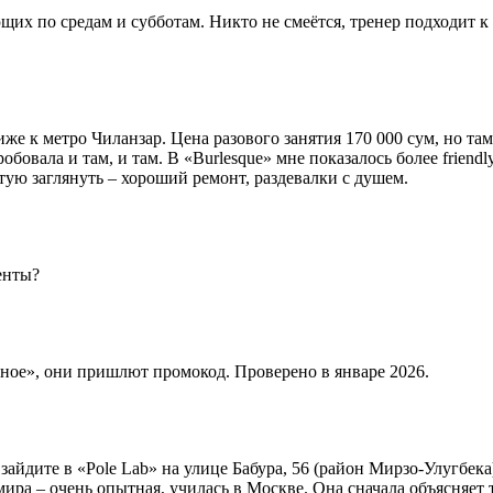
щих по средам и субботам. Никто не смеётся, тренер подходит к 
иже к метро Чиланзар. Цена разового занятия 170 000 сум, но та
робовала и там, и там. В «Burlesque» мне показалось более friend
тую заглянуть – хороший ремонт, раздевалки с душем.
енты?
обное», они пришлют промокод. Проверено в январе 2026.
зайдите в «Pole Lab» на улице Бабура, 56 (район Мирзо-Улугбека
мира – очень опытная, училась в Москве. Она сначала объясняет 