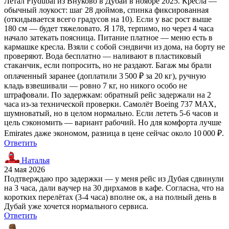
Летал Flydubai из Внуково в Дубай в ноябре 2025. Кресла —
обычный лоукост: шаг 28 дюймов, спинка фиксированная
(откидывается всего градусов на 10). Если у вас рост выше
180 см — будет тяжеловато. Я 178, терпимо, но через 4 часа
начало затекать поясница. Питание платное — меню есть в
кармашке кресла. Взяли с собой сэндвичи из дома, на борту не
проверяют. Вода бесплатно — наливают в пластиковый
стаканчик, если попросить, но не раздают. Багаж мы брали
оплаченный заранее (доплатили 3 500 ₽ за 20 кг), ручную
кладь взвешивали — ровно 7 кг, но никого особо не
штрафовали. По задержкам: обратный рейс задержали на 2
часа из‑за технической проверки. Самолёт Boeing 737 MAX,
шумноватый, но в целом нормально. Если лететь 5‑6 часов и
цель сэкономить — вариант рабочий. Но для комфорта лучше
Emirates даже экономом, разница в цене сейчас около 10 000 ₽.
Ответить
Наталья
24 мая 2026
Подтверждаю про задержки — у меня рейс из Дубая сдвинули
на 3 часа, дали ваучер на 30 дирхамов в кафе. Согласна, что на
коротких перелётах (3‑4 часа) вполне ок, а на полный день в
Дубай уже хочется нормального сервиса.
Ответить