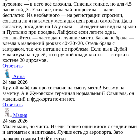
пуховике — в него всё сложила. Сиденья тонкие, но для 4,5
часов сойдёт. Ела своё, пила чай попросила — дали
бесплатно. Из необычного — на регистрации спросили,
согласна ли я на замену места для центровки самолёта. Дала
согласие, посадили на 1A у окна — обалденный вид на крыло
и Пустыню при посадке. Лайфхак: если летите одна,
соглашайтесь — часто дают лучшие места. Багаж не брала —
влезла в маленький рюкзак 40×30×20. Отель брала с
завтраком, так что питание не проблема. Если вы в Дубай
максимум на 5 дней, то и ручной клади хватит — стирка в
хостеле 20 дирхамов.
Ответить
Анна
24 мая 2026
Крутой лайфхак про согласие на смену места! Возьму на
заметку. А в Жуковском терминал нормальный? Слышала, он
маленький и фуд-корта почти нет.
Ответить
Мария
24 мая 2026
Маленький, но чисто. Из еды только один киоск с сэндвичами
и автоматы с напитками. Лучше есть до аэропорта. Зато
парковка рядом 150 ₽ в сутки.