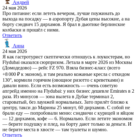
Андрей
24 мая 2026
Про питание: если лететь вечером, лучше поужинать до
выхода на посадку — в аэропорту Дубая цены высокие, а на
борту сэндвич 15 дирхамов. Я брал в дьютике берлинские
колбаски и прошёл с ними.
Ответить
Анна
24 мая 2026
Я как гастротурист скептически отношусь к лоукостерам, но
Flydubai оказался сюрпризом. Летала в марте 2026 из Москвы
(Домодедово) — рейс FZ 970. Взяла бизнес‑класс (всего
+8 000 ₽ к эконом), и там реально кожаные кресла с откидом
130°, кормили горячим (овощное ризотто с креветками) и
давали вино. Если есть возможность — очень советую
апгрейд именно на Flydubai: у них бизнес дешевле Emirates в 2
раза. Из минусов — зона вылета в Дубае терминал 2,
староватый, без лаунжей нормальных. Зато прилёт близко к
центру, такси до Марины 25 минут, 60 дирхамов. С собой не
брали еду — попробовали меню: сэндвичи с курицей и яйцом
— 12 дирхамов, кофе — 6. Нормально. Если летите экономом
— берите подушку и плед, на борту дают только за деньги. И
не берите места в хвосте — там туалеты и шумно.
Ответить