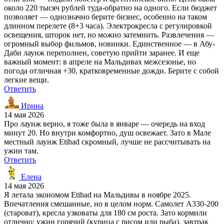
около 220 тысяч рублей туда-обратно на одного. Если бюджет
позволяет — однозначно берите бизнес, особенно на таком
длинном перелете (8+3 часа). Электрокресла с регулировкой
освещения, шторок нет, но можно затемнить. Развлечения —
огромный выбор фильмов, новинки. Единственное — в Абу-
Даби лаунж переполнен, советую прийти заранее. И еще
важный момент: в апреле на Мальдивах межсезонье, но
погода отличная +30, кратковременные дожди. Берите с собой
легкие вещи.
Ответить
Ирина
14 мая 2026
Про лаунж верно, я тоже была в январе — очередь на вход
минут 20. Но внутри комфортно, душ освежает. Зато в Мале
местный лаунж Etihad скромный, лучше не рассчитывать на
ужин там.
Ответить
Елена
14 мая 2026
Я летала экономом Etihad на Мальдивы в ноябре 2025.
Впечатления смешанные, но в целом норм. Самолет A330-200
(староват), кресла узковаты для 180 см роста. Зато кормили
отлично: ужин горячий (курица с рисом или рыба), завтрак