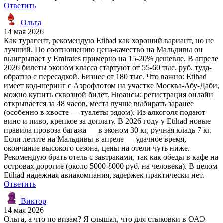
Ответить
Ольга
14 мая 2026
Как турагент, рекомендую Etihad как хороший вариант, но не
лучший. По соотношению цена-качество на Мальдивы он
выигрывает у Emirates примерно на 15-20% дешевле. В апреле
2026 билеты эконом класса стартуют от 55-60 тыс. руб. туда-
обратно с пересадкой. Бизнес от 180 тыс. Что важно: Etihad
имеет код-шеринг с Аэрофлотом на участке Москва-Абу-Даби,
можно купить сквозной билет. Нюансы: регистрация онлайн
открывается за 48 часов, места лучше выбирать заранее
(особенно в хвосте — туалеты рядом). Из алкоголя подают
вино и пиво, крепкое за доплату. В 2026 году у Etihad новые
правила провоза багажа — в эконом 30 кг, ручная кладь 7 кг.
Если летите на Мальдивы в апреле — удачное время,
окончание высокого сезона, цены на отели чуть ниже.
Рекомендую брать отель с завтраками, так как обеды в кафе на
островах дорогие (около 5000-8000 руб. на человека). В целом
Etihad надежная авиакомпания, задержек практически нет.
Ответить
Виктор
14 мая 2026
Ольга, а что по визам? Я слышал, что для стыковки в ОАЭ