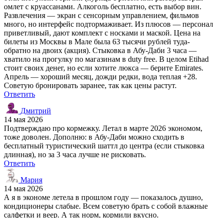
омлет с круассанами. Алкоголь бесплатно, есть выбор вин.
Развлечения — экран с сенсорным управлением, фильмов
много, но интерфейс подтормаживает. Из плюсов — персонал
приветливый, дают комплект с носками и маской. Цена на
билеты из Москвы в Мале была 63 тысячи рублей туда-
обратно на двоих (акция). Стыковка в Абу-Даби 3 часа —
хватило на прогулку по магазинам в duty free. В целом Etihad
стоит своих денег, но если хотите люкса — берите Emirates.
Апрель — хороший месяц, дожди редки, вода теплая +28.
Советую бронировать заранее, так как цены растут.
Ответить
Дмитрий
14 мая 2026
Подтверждаю про кормежку. Летал в марте 2026 экономом,
тоже доволен. Дополню: в Абу-Даби можно сходить в
бесплатный туристический шаттл до центра (если стыковка
длинная), но за 3 часа лучше не рисковать.
Ответить
Мария
14 мая 2026
А я в экономе летела в прошлом году — показалось душно,
кондиционеры слабые. Всем советую брать с собой влажные
салфетки и веер. А так норм, кормили вкусно.