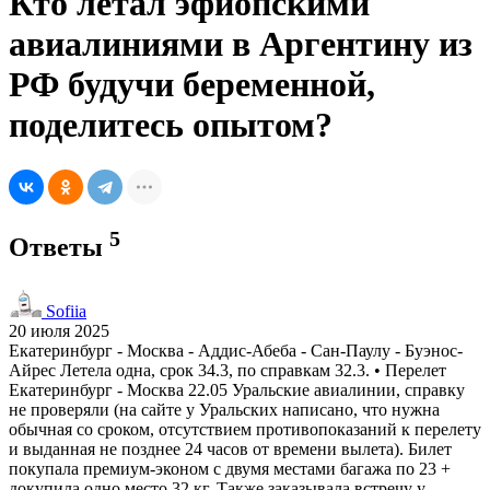
Кто летал эфиопскими
авиалиниями в Аргентину из
РФ будучи беременной,
поделитесь опытом?
5
Ответы
Sofiia
20 июля 2025
Екатеринбург - Москва - Аддис-Абеба - Сан-Паулу - Буэнос-
Айрес Летела одна, срок 34.3, по справкам 32.3. • Перелет
Екатеринбург - Москва 22.05 Уральские авиалинии, справку
не проверяли (на сайте у Уральских написано, что нужна
обычная со сроком, отсутствием противопоказаний к перелету
и выданная не позднее 24 часов от времени вылета). Билет
покупала премиум-эконом с двумя местами багажа по 23 +
докупила одно место 32 кг. Также заказывала встречу у