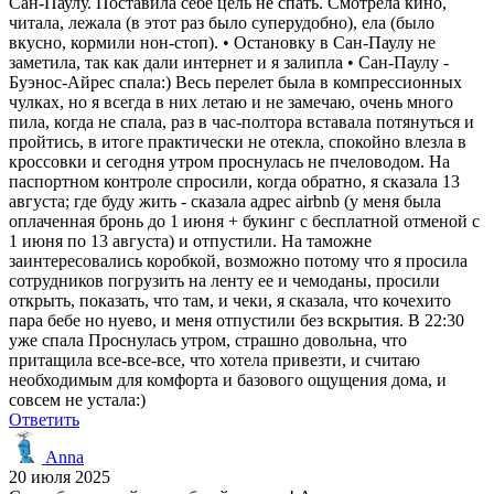
Сан-Паулу. Поставила себе цель не спать. Смотрела кино,
читала, лежала (в этот раз было суперудобно), ела (было
вкусно, кормили нон-стоп). • Остановку в Сан-Паулу не
заметила, так как дали интернет и я залипла • Сан-Паулу -
Буэнос-Айрес спала:) Весь перелет была в компрессионных
чулках, но я всегда в них летаю и не замечаю, очень много
пила, когда не спала, раз в час-полтора вставала потянуться и
пройтись, в итоге практически не отекла, спокойно влезла в
кроссовки и сегодня утром проснулась не пчеловодом. На
паспортном контроле спросили, когда обратно, я сказала 13
августа; где буду жить - сказала адрес airbnb (у меня была
оплаченная бронь до 1 июня + букинг с бесплатной отменой с
1 июня по 13 августа) и отпустили. На таможне
заинтересовались коробкой, возможно потому что я просила
сотрудников погрузить на ленту ее и чемоданы, просили
открыть, показать, что там, и чеки, я сказала, что кочехито
пара бебе но нуево, и меня отпустили без вскрытия. В 22:30
уже спала Проснулась утром, страшно довольна, что
притащила все-все-все, что хотела привезти, и считаю
необходимым для комфорта и базового ощущения дома, и
совсем не устала:)
Ответить
Anna
20 июля 2025