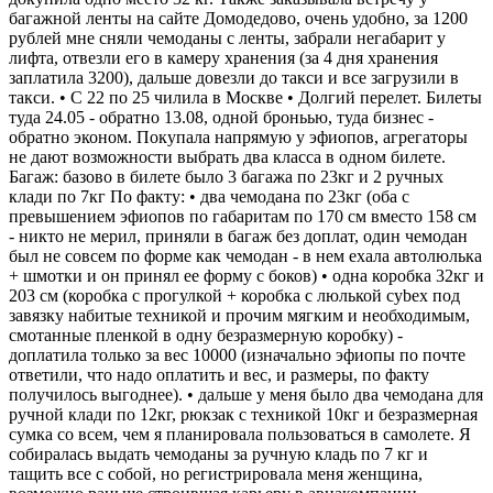
багажной ленты на сайте Домодедово, очень удобно, за 1200
рублей мне сняли чемоданы с ленты, забрали негабарит у
лифта, отвезли его в камеру хранения (за 4 дня хранения
заплатила 3200), дальше довезли до такси и все загрузили в
такси. • С 22 по 25 чилила в Москве • Долгий перелет. Билеты
туда 24.05 - обратно 13.08, одной броньью, туда бизнес -
обратно эконом. Покупала напрямую у эфиопов, агрегаторы
не дают возможности выбрать два класса в одном билете.
Багаж: базово в билете было 3 багажа по 23кг и 2 ручных
клади по 7кг По факту: • два чемодана по 23кг (оба с
превышением эфиопов по габаритам по 170 см вместо 158 см
- никто не мерил, приняли в багаж без доплат, один чемодан
был не совсем по форме как чемодан - в нем ехала автолюлька
+ шмотки и он принял ее форму с боков) • одна коробка 32кг и
203 см (коробка с прогулкой + коробка с люлькой cybex под
завязку набитые техникой и прочим мягким и необходимым,
смотанные пленкой в одну безразмерную коробку) -
доплатила только за вес 10000 (изначально эфиопы по почте
ответили, что надо оплатить и вес, и размеры, по факту
получилось выгоднее). • дальше у меня было два чемодана для
ручной клади по 12кг, рюкзак с техникой 10кг и безразмерная
сумка со всем, чем я планировала пользоваться в самолете. Я
собиралась выдать чемоданы за ручную кладь по 7 кг и
тащить все с собой, но регистрировала меня женщина,