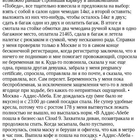
возможно раньше строившая карьеру в авиакомпании
«Победа», все тщательно взвесила и предложила на выбор:
взять с собой в салон один чемодан 14кг, а второй оставить;
выложить из них что-нибудь, чтобы осталось 14кг в двух;
сдать в багаж один из двух и оплатить багаж. В итоге я
смотала на стойке обмотки два чемодана ручной клади в одно
багажное место, оплатила 21465, сдала в багаж и летела
налегке с рюкзаком и сумкой, чему несказанно рада. Справки
у меня проверяли только в Москве и то в самом конце
бесконечной регистрации, когда регистратор заключила, что я
ничего не поднимаю и мне помогает провожающий, спросила
не беременная ли я. Куда-то позвонила, сказала у нас еще
одна, пришла другая девушка, забрала у меня pregnancy
certificate, спросила, отправляла ли я по почте, я сказала, что
отправляла, все. Сам перелет. Беременность у меня пока
беспроблемная, за исключением защемления чего-то в левой
ягодице при ходьбе, без каких-то неприятных ощущений. •
Москва - Аддис-Абеба. Еле дождалась еду (мне было не
вкусно) и с 23:00 до самой посадки спала. Не супер удобные
кресла, потому что с ростом 178 у меня вытянуться лежать
полностью не вышло, но выспалась норм. •В Аддис-Абебе
пошла в бизнес-зал Cloud 9. Захватила диван, позавтракала и
продолжила спать. Когда засыпала, было пустынно,
проснулась, сняла маску и беруши и офигела, что как в метро
в час пик. Выпила кофе и пошла на посадку. • Аддис-Абеба -