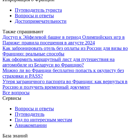
Путеводитель туриста
Вопросы и ответы
Достопримечательности
Также спрашивают
Доступ к Эйфелевой башне в период Олимпийских игр в
Париже: правила посещения в августе 2024
Как забронировать отель без оплаты из России для визы во
Францию: реальные способы
Как оформить маршрутный лист для путешествия на
автомобиле из Беларуси во Францию?
Можно ли во Франции бесплатно попасть к окулисту без
страховки и PASS?
Утеря заграничного паспорта во Франции: как вернуться в
Россию и получить временный документ
Все вопросы
Сервисы
Вопросы и ответы
Путеводитель
Гид по интересным местам
Авиакомпании
База знаний