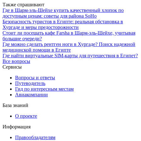
Также спрашивают
Где в Шарм-эль-Шейхе купить качественный хлопок по
доступным ценам: советы для района SoHo
Безопасность туристов в Египте: реальная обстановка в
Хургаде и меры предосторожности
Стоит ли посещать кафе Farsha в Шарм-эль-Шейхе, учитывая
большие очереди?
Где можно сделать рентген ноги в Хургаде? Поиск надежной
медицинской помощи в Египте
Где найти виртуальные SIM-карты для путешествия в Египет?
Все вопросы
Сервисы
Вопросы и ответы
Путеводитель
Гид по интересным местам
Авиакомпании
База знаний
О проекте
Информация
Правообладателям