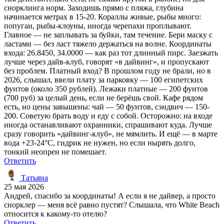
снорклинга норм. Заходишь прямо с пляжа, глубина
начинается метрах в 15-20. Кораллы живые, рыбы много:
попугаи, рыбы-клоуны, иногда черепахи проплывают.
Главное — не заплывать за буйки, там течение. Бери маску с
ластами — без ласт тяжело держаться на волне. Координаты
входа: 26.8450, 34.0000 — как раз тот длинный пирс. Заезжать
лучше через дайв-клуб, говорят «в дайвинг», и пропускают
без проблем. Платный вход? В прошлом году не брали, но в
2026, слышал, ввели плату за парковку — 100 египетских
фунтов (около 350 рублей). Лежаки платные — 200 фунтов
(700 руб) за целый день, если не берёшь свой. Кафе рядом
есть, но цены завышены: чай — 50 фунтов, сэндвич — 150-
200. Советую брать воду и еду с собой. Осторожно: на входе
иногда останавливают охранники, спрашивают куда. Лучше
сразу говорить «дайвинг-клуб», не мямлить. И ещё — в марте
вода +23-24°C, гидрик не нужен, но если нырять долго,
тонкий неопрен не помешает.
Ответить
Татьяна
25 мая 2026
Андрей, спасибо за координаты! А если я не дайвер, а просто
снорклер — меня всё равно пустят? Слышала, что White Beach
относится к какому-то отелю?
Ответить