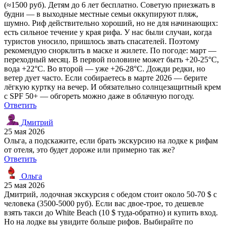
(≈1500 руб). Детям до 6 лет бесплатно. Советую приезжать в
будни — в выходные местные семьи оккупируют пляж,
шумно. Риф действительно хороший, но не для начинающих:
есть сильное течение у края рифа. У нас были случаи, когда
туристов уносило, пришлось звать спасателей. Поэтому
рекомендую снорклить в маске и жилете. По погоде: март —
переходный месяц. В первой половине может быть +20-25°C,
вода +22°C. Во второй — уже +26-28°C. Дожди редки, но
ветер дует часто. Если собираетесь в марте 2026 — берите
лёгкую куртку на вечер. И обязательно солнцезащитный крем
с SPF 50+ — обгореть можно даже в облачную погоду.
Ответить
Дмитрий
25 мая 2026
Ольга, а подскажите, если брать экскурсию на лодке к рифам
от отеля, это будет дороже или примерно так же?
Ответить
Ольга
25 мая 2026
Дмитрий, лодочная экскурсия с обедом стоит около 50-70 $ с
человека (3500-5000 руб). Если вас двое-трое, то дешевле
взять такси до White Beach (10 $ туда-обратно) и купить вход.
Но на лодке вы увидите больше рифов. Выбирайте по