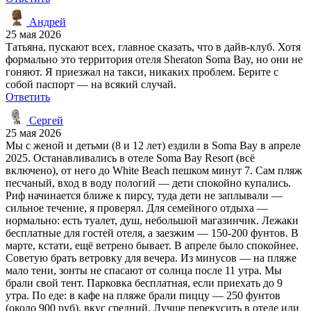
Андрей
25 мая 2026
Татьяна, пускают всех, главное сказать, что в дайв-клуб. Хотя
формально это территория отеля Sheraton Soma Bay, но они не
гоняют. Я приезжал на такси, никаких проблем. Берите с
собой паспорт — на всякий случай.
Ответить
Сергей
25 мая 2026
Мы с женой и детьми (8 и 12 лет) ездили в Soma Bay в апреле
2025. Останавливались в отеле Soma Bay Resort (всё
включено), от него до White Beach пешком минут 7. Сам пляж
песчаный, вход в воду пологий — дети спокойно купались.
Риф начинается ближе к пирсу, туда дети не заплывали —
сильное течение, я проверял. Для семейного отдыха —
нормально: есть туалет, душ, небольшой магазинчик. Лежаки
бесплатные для гостей отеля, а заезжим — 150-200 фунтов. В
марте, кстати, ещё ветрено бывает. В апреле было спокойнее.
Советую брать ветровку для вечера. Из минусов — на пляже
мало тени, зонты не спасают от солнца после 11 утра. Мы
брали свой тент. Парковка бесплатная, если приехать до 9
утра. По еде: в кафе на пляже брали пиццу — 250 фунтов
(около 900 руб), вкус средний. Лучше перекусить в отеле или