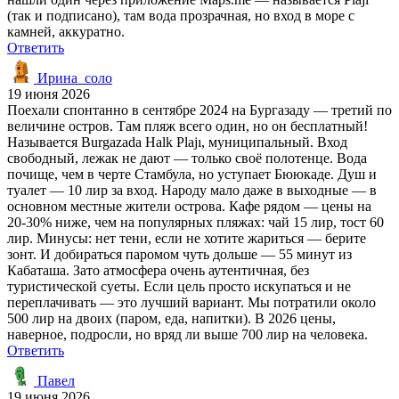
(так и подписано), там вода прозрачная, но вход в море с
камней, аккуратно.
Ответить
Ирина_соло
19 июня 2026
Поехали спонтанно в сентябре 2024 на Бургазаду — третий по
величине остров. Там пляж всего один, но он бесплатный!
Называется Burgazada Halk Plajı, муниципальный. Вход
свободный, лежак не дают — только своё полотенце. Вода
почище, чем в черте Стамбула, но уступает Бююкаде. Душ и
туалет — 10 лир за вход. Народу мало даже в выходные — в
основном местные жители острова. Кафе рядом — цены на
20-30% ниже, чем на популярных пляжах: чай 15 лир, тост 60
лир. Минусы: нет тени, если не хотите жариться — берите
зонт. И добираться паромом чуть дольше — 55 минут из
Кабаташа. Зато атмосфера очень аутентичная, без
туристической суеты. Если цель просто искупаться и не
переплачивать — это лучший вариант. Мы потратили около
500 лир на двоих (паром, еда, напитки). В 2026 цены,
наверное, подросли, но вряд ли выше 700 лир на человека.
Ответить
Павел
19 июня 2026