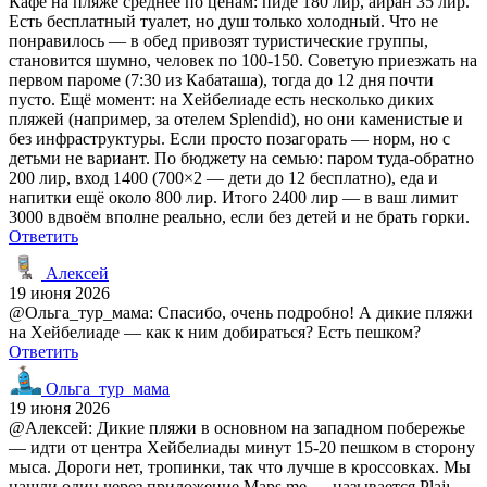
Кафе на пляже среднее по ценам: пиде 180 лир, айран 35 лир.
Есть бесплатный туалет, но душ только холодный. Что не
понравилось — в обед привозят туристические группы,
становится шумно, человек по 100-150. Советую приезжать на
первом пароме (7:30 из Кабаташа), тогда до 12 дня почти
пусто. Ещё момент: на Хейбелиаде есть несколько диких
пляжей (например, за отелем Splendid), но они каменистые и
без инфраструктуры. Если просто позагорать — норм, но с
детьми не вариант. По бюджету на семью: паром туда-обратно
200 лир, вход 1400 (700×2 — дети до 12 бесплатно), еда и
напитки ещё около 800 лир. Итого 2400 лир — в ваш лимит
3000 вдвоём вполне реально, если без детей и не брать горки.
Ответить
Алексей
19 июня 2026
@Ольга_тур_мама: Спасибо, очень подробно! А дикие пляжи
на Хейбелиаде — как к ним добираться? Есть пешком?
Ответить
Ольга_тур_мама
19 июня 2026
@Алексей: Дикие пляжи в основном на западном побережье
— идти от центра Хейбелиады минут 15-20 пешком в сторону
мыса. Дороги нет, тропинки, так что лучше в кроссовках. Мы
нашли один через приложение Maps.me — называется Plajı