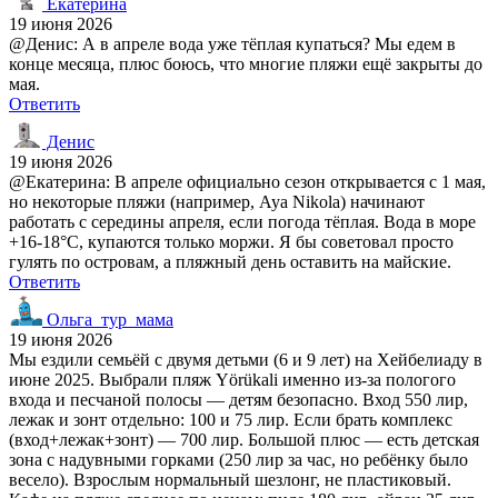
Екатерина
19 июня 2026
@Денис: А в апреле вода уже тёплая купаться? Мы едем в
конце месяца, плюс боюсь, что многие пляжи ещё закрыты до
мая.
Ответить
Денис
19 июня 2026
@Екатерина: В апреле официально сезон открывается с 1 мая,
но некоторые пляжи (например, Aya Nikola) начинают
работать с середины апреля, если погода тёплая. Вода в море
+16-18°C, купаются только моржи. Я бы советовал просто
гулять по островам, а пляжный день оставить на майские.
Ответить
Ольга_тур_мама
19 июня 2026
Мы ездили семьёй с двумя детьми (6 и 9 лет) на Хейбелиаду в
июне 2025. Выбрали пляж Yörükali именно из-за пологого
входа и песчаной полосы — детям безопасно. Вход 550 лир,
лежак и зонт отдельно: 100 и 75 лир. Если брать комплекс
(вход+лежак+зонт) — 700 лир. Большой плюс — есть детская
зона с надувными горками (250 лир за час, но ребёнку было
весело). Взрослым нормальный шезлонг, не пластиковый.