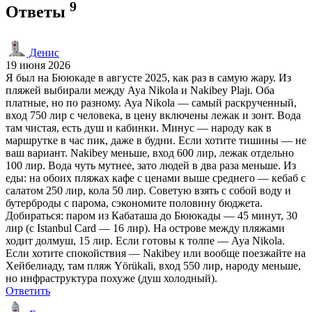
9
Ответы
Денис
19 июня 2026
Я был на Бююкаде в августе 2025, как раз в самую жару. Из
пляжей выбирали между Aya Nikola и Nakibey Plajı. Оба
платные, но по разному. Aya Nikola — самый раскрученный,
вход 750 лир с человека, в цену включены лежак и зонт. Вода
там чистая, есть душ и кабинки. Минус — народу как в
маршрутке в час пик, даже в будни. Если хотите тишины — не
ваш вариант. Nakibey меньше, вход 600 лир, лежак отдельно
100 лир. Вода чуть мутнее, зато людей в два раза меньше. Из
еды: на обоих пляжах кафе с ценами выше среднего — кебаб с
салатом 250 лир, кола 50 лир. Советую взять с собой воду и
бутерброды с парома, сэкономите половину бюджета.
Добираться: паром из Кабаташа до Бююкады — 45 минут, 30
лир (с Istanbul Card — 16 лир). На острове между пляжами
ходит долмуш, 15 лир. Если готовы к толпе — Aya Nikola.
Если хотите спокойствия — Nakibey или вообще поезжайте на
Хейбелиаду, там пляж Yörükali, вход 550 лир, народу меньше,
но инфраструктура похуже (душ холодный).
Ответить