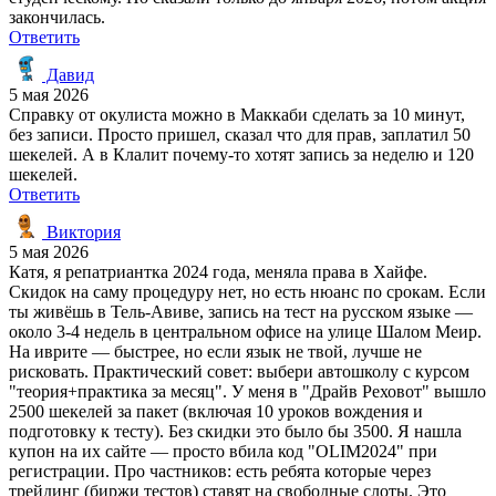
закончилась.
Ответить
Давид
5 мая 2026
Справку от окулиста можно в Маккаби сделать за 10 минут,
без записи. Просто пришел, сказал что для прав, заплатил 50
шекелей. А в Клалит почему-то хотят запись за неделю и 120
шекелей.
Ответить
Виктория
5 мая 2026
Катя, я репатриантка 2024 года, меняла права в Хайфе.
Скидок на саму процедуру нет, но есть нюанс по срокам. Если
ты живёшь в Тель-Авиве, запись на тест на русском языке —
около 3-4 недель в центральном офисе на улице Шалом Меир.
На иврите — быстрее, но если язык не твой, лучше не
рисковать. Практический совет: выбери автошколу с курсом
"теория+практика за месяц". У меня в "Драйв Реховот" вышло
2500 шекелей за пакет (включая 10 уроков вождения и
подготовку к тесту). Без скидки это было бы 3500. Я нашла
купон на их сайте — просто вбила код "OLIM2024" при
регистрации. Про частников: есть ребята которые через
трейдинг (биржи тестов) ставят на свободные слоты. Это