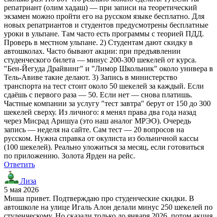
репатриант (олим хадаш) — при записи на теоретический
экзамен можно пройти его на русском языке бесплатно. Для
новых репатриантов и студентов предусмотрены бесплатные
уроки в ульпане. Там часто есть программы с теорией ПДД.
Проверь в местном ульпане. 2) Студентам дают скидку в
автошколах. Часто бывают акции: при предъявлении
студенческого билета — минус 200-300 шекелей от курса.
"Бен-Йегуда Драйвинг" и "Лимор Школьник" около универа в
Тель-Авиве такие делают. 3) Запись в министерство
транспорта на тест стоит около 50 шекелей за каждый. Если
сдаёшь с первого раза — 50. Если нет — снова платишь.
Частные компании за услугу "тест завтра" берут от 150 до 300
шекелей сверху. Из личного: я менял права два года назад
через Мисрад Аришуа (это наш аналог МРЭО). Очередь
запись — неделя на сайте. Сам тест — 20 вопросов на
русском. Нужна справка от окулиста из больничной кассы
(100 шекелей). Реально уложиться за месяц, если готовиться
по приложению. Золота Ярден на рейс.
Ответить
Лиза
5 мая 2026
Миша привет. Подтверждаю про студенческие скидки. В
автошколе на улице Игаль Алон делали минус 250 шекелей по
студенческому. Но сказали только до января 2026, потом акция