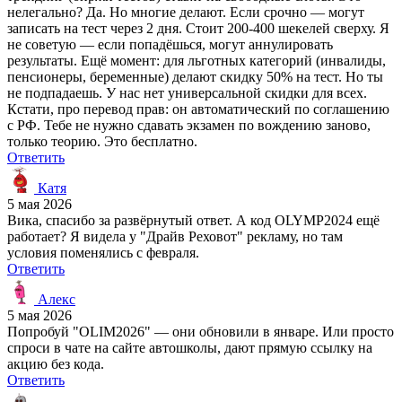
нелегально? Да. Но многие делают. Если срочно — могут
записать на тест через 2 дня. Стоит 200-400 шекелей сверху. Я
не советую — если попадёшься, могут аннулировать
результаты. Ещё момент: для льготных категорий (инвалиды,
пенсионеры, беременные) делают скидку 50% на тест. Но ты
не подпадаешь. У нас нет универсальной скидки для всех.
Кстати, про перевод прав: он автоматический по соглашению
с РФ. Тебе не нужно сдавать экзамен по вождению заново,
только теорию. Это бесплатно.
Ответить
Катя
5 мая 2026
Вика, спасибо за развёрнутый ответ. А код OLYMP2024 ещё
работает? Я видела у "Драйв Реховот" рекламу, но там
условия поменялись с февраля.
Ответить
Алекс
5 мая 2026
Попробуй "OLIM2026" — они обновили в январе. Или просто
спроси в чате на сайте автошколы, дают прямую ссылку на
акцию без кода.
Ответить