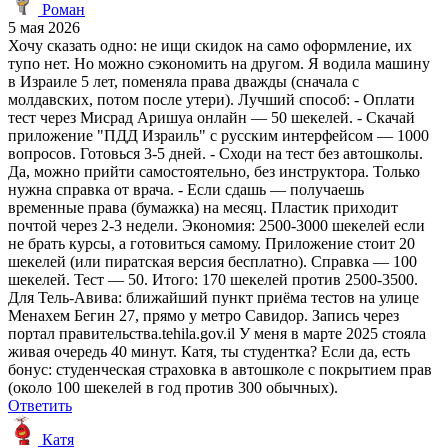
Роман
5 мая 2026
Хочу сказать одно: не ищи скидок на само оформление, их
тупо нет. Но можно сэкономить на другом. Я водила машину
в Израиле 5 лет, поменяла права дважды (сначала с
молдавских, потом после утери). Лучший способ: - Оплати
тест через Мисрад Аришуа онлайн — 50 шекелей. - Скачай
приложение "ПДД Израиль" с русским интерфейсом — 1000
вопросов. Готовься 3-5 дней. - Сходи на тест без автошколы.
Да, можно прийти самостоятельно, без инструктора. Только
нужна справка от врача. - Если сдашь — получаешь
временные права (бумажка) на месяц. Пластик приходит
почтой через 2-3 недели. Экономия: 2500-3000 шекелей если
не брать курсы, а готовиться самому. Приложение стоит 20
шекелей (или пиратская версия бесплатно). Справка — 100
шекелей. Тест — 50. Итого: 170 шекелей против 2500-3500.
Для Тель-Авива: ближайший пункт приёма тестов на улице
Менахем Бегин 27, прямо у метро Савидор. Запись через
портал правительства.tehila.gov.il У меня в марте 2025 стояла
живая очередь 40 минут. Катя, ты студентка? Если да, есть
бонус: студенческая страховка в автошколе с покрытием прав
(около 100 шекелей в год против 300 обычных).
Ответить
Катя