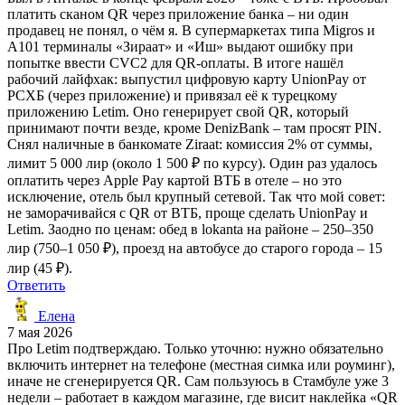
платить сканом QR через приложение банка – ни один
продавец не понял, о чём я. В супермаркетах типа Migros и
A101 терминалы «Зираат» и «Иш» выдают ошибку при
попытке ввести CVC2 для QR-оплаты. В итоге нашёл
рабочий лайфхак: выпустил цифровую карту UnionPay от
РСХБ (через приложение) и привязал её к турецкому
приложению Letim. Оно генерирует свой QR, который
принимают почти везде, кроме DenizBank – там просят PIN.
Снял наличные в банкомате Ziraat: комиссия 2% от суммы,
лимит 5 000 лир (около 1 500 ₽ по курсу). Один раз удалось
оплатить через Apple Pay картой ВТБ в отеле – но это
исключение, отель был крупный сетевой. Так что мой совет:
не заморачивайся с QR от ВТБ, проще сделать UnionPay и
Letim. Заодно по ценам: обед в lokanta на районе – 250–350
лир (750–1 050 ₽), проезд на автобусе до старого города – 15
лир (45 ₽).
Ответить
Елена
7 мая 2026
Про Letim подтверждаю. Только уточню: нужно обязательно
включить интернет на телефоне (местная симка или роуминг),
иначе не сгенерируется QR. Сам пользуюсь в Стамбуле уже 3
недели – работает в каждом магазине, где висит наклейка «QR