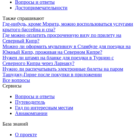
Вопросы и ответы
Достопримечательности
Также спрашивают
Где-нибудь, кроме Мэрита, можно воспользоваться услугами
крытого бассейна и спа?
Где можно оплатить просроченную визу по прилету на
Северный Кипр?
Можно ли оформить мультивизу в Стамбуле для поездки на
Южный Кипр, проживая на Северном Кипре?
Нужен ли штамп на бланке для поездки в Турцию с
Северного Кипра через Ларнаку?
Нужно ли распечатывать электронные билеты на паром
Ташуджу-Гирне после покупки в приложении
Все вопросы
Сервисы
Вопросы и ответы
Путеводитель
Гид по интересным местам
Авиакомпании
База знаний
О проекте