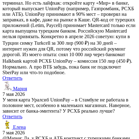
терминал. Но есть лайфхак: откройте карту «Мир» в банке,
который выпускает UnionPay (например, Газпромбанк, РСХБ
или АТБ). UnionPay принимают в 90% мест – проверял на
заправках, в кафе, даже на рынке в Каше. QR-код от турецких
приложений (Letim, Paycell) принимает Mastercard только если
карта выпущена турецким банком. Российскую Mastercard
нельзя привязать. Конкретно в апреле 2026 советую: купи в
Турции симку Turkcell за 300 лир (900 ₽) на 30 дней –
интернет нужен для QR, потому что российский роуминг
дорогой. Из моего опыта: снял 10 000 лир через банкомат
Halkbank картой РСХБ UnionPay – комиссия 150 лир (450 ₽).
Нормально. А про ВТБ забудь, пока банк не подключит
SberPay или что-то подобное.
Ответить
Мария
7 мая 2026
У меня карта Уралсиб UnionPay – в Стамбуле не работала в
половине мест, особенно в маленьких магазинах. Наверное,
зависит от банка-эмитента? У РСХБ реально лучше?
Ответить
Елена
7 мая 2026
@Мария: Да, у РСХБ и АТБ контракт с турецкими банками