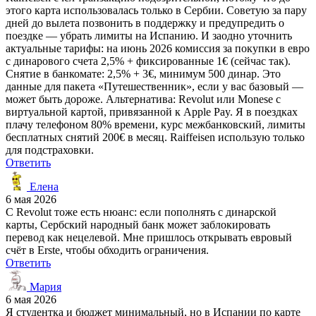
этого карта использовалась только в Сербии. Советую за пару
дней до вылета позвонить в поддержку и предупредить о
поездке — убрать лимиты на Испанию. И заодно уточнить
актуальные тарифы: на июнь 2026 комиссия за покупки в евро
с динарового счета 2,5% + фиксированные 1€ (сейчас так).
Снятие в банкомате: 2,5% + 3€, минимум 500 динар. Это
данные для пакета «Путешественник», если у вас базовый —
может быть дороже. Альтернатива: Revolut или Monese с
виртуальной картой, привязанной к Apple Pay. Я в поездках
плачу телефоном 80% времени, курс межбанковский, лимиты
бесплатных снятий 200€ в месяц. Raiffeisen использую только
для подстраховки.
Ответить
Елена
6 мая 2026
С Revolut тоже есть нюанс: если пополнять с динарской
карты, Сербский народный банк может заблокировать
перевод как нецелевой. Мне пришлось открывать евровый
счёт в Erste, чтобы обходить ограничения.
Ответить
Мария
6 мая 2026
Я студентка и бюджет минимальный, но в Испании по карте