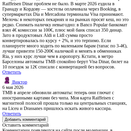
Raiffeisen Dinar проблем не было. В марте 2026 ездила в
Гранаду и Кордову — хостелы оплачивала через Booking, в
супермаркетах Dia и Mercadona терминалы Visa принимают.
Мелочь: в некоторых пекарнях и на рынках просят кеш, но это
редко. Снимать наличку невыгодно: в Banco Popular банкомат
взял 4€ комиссии за 100€, плюс мой банк списал 350 динар.
Зато в продуктовых Aldi и Lidl сумма просто
конвертировалась по курсу + 2%, и это терпимо. Если
планируете много ходить по маленьким барам (тапас по 3-4€),
лучше привезти 150-200€ наличкой и менять в обменниках
Ria, у них курс лучше чем в аэропорту. Кстати, в метро
Барселоны автоматы TMB спокойно берут Visa Dinar, билет на
10 поездок за 12€ списали с конвертацией без вопросов.
Ответить
Виктор
6 мая 2026
TMB в апреле обновили автоматы: теперь они глючат с
иностранными картами без чипа. Моя карта Raiffeisen с
магнитной полосой прошла только на центральных станциях,
на Liceu и Drassanes пришлось искать живого кассира.
Ответить
Добавить комментарий
Оставить комментарий
Комментарии появляются на сайте после модерации, в