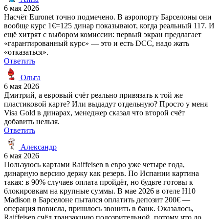
6 мая 2026
Насчёт Euronet точно подмечено. В аэропорту Барселоны они
вообще курс 1€=125 динар показывают, когда реальный 117. И
ещё хитрят с выбором комиссии: первый экран предлагает
«гарантированный курс» — это и есть DCC, надо жать
«отказаться».
Ответить
Ольга
6 мая 2026
Дмитрий, а евровый счёт реально привязать к той же
пластиковой карте? Или выдадут отдельную? Просто у меня
Visa Gold в динарах, менеджер сказал что второй счёт
добавить нельзя.
Ответить
Александр
6 мая 2026
Пользуюсь картами Raiffeisen в евро уже четыре года,
динарную версию держу как резерв. По Испании картина
такая: в 90% случаев оплата пройдёт, но будьте готовы к
блокировкам на крупные суммы. В мае 2026 в отеле H10
Madison в Барселоне пытался оплатить депозит 200€ —
операция повисла, пришлось звонить в банк. Оказалось,
Raiffeisen счёл транзакцию подозрительной, потому что до