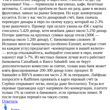
принимают Visa — терминалы в магазинах, кафе, билетные
автоматы. С оплатой проблем не было ни разу, даже в мелких
фруктовых лавках на рынке Бокерия. Но курс конвертации
кусается. Если у вас чисто динаровый счёт, банк сначала
переводит динары в евро по своему курсу, который на 2-3%
хуже рыночного. Пример: при оплате ужина на 45€ с карты
списалось 5.420 динар, хотя межбанк давал около 5.250 динар.
Потери заметны на крупных суммах вроде отеля (300€ —
разница около 1.200 динар). С банкоматами сложнее. В
Испании многие банкоматы (особенно Euronet, которые стоят
на каждом углу) предлагают «конвертацию в вашей валюте»
— всегда отказывайтесь, выбирайте списание в евро, иначе
накинут ещё 5-7%. Из местных банков лучше всего работают
банкоматы CaixaBank и Banco Sabadell: они не берут
дополнительную комиссию за снятие, только ваш банк может
взять фиксированные 200-300 динар плюс процент. В
Santander и BBVA комиссия часто 2-3€ за операцию. Лайфхак:
попросите в Raiffeisen привязать к карте евровый счёт (в
Сербии открывают легко, иногда даже бесплатно). Тогда все
евровые транзакции идут напрямую без конвертации, платите
только 1% за снятие в банкомате, если превысили лимит. Я
после поездки перешёл на такую схему.
Ответить
Анна